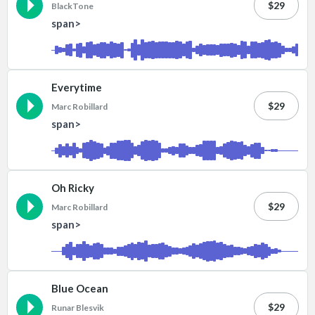
$29
BlackTone
span>
Everytime
$29
Marc Robillard
span>
Oh Ricky
$29
Marc Robillard
span>
Blue Ocean
$29
Runar Blesvik