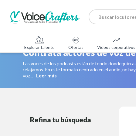
Explorar talento
Ofertas
Vídeos corporativos
Contrata actores de voz de
Las voces de los podcasts están de fondo dondequiera
relajamos. En este formato centrado en el audio, no ha
voz...
Leer más
Refina tu búsqueda