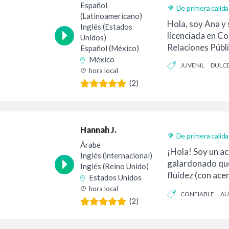
Español
De primera calid
(Latinoamericano)
Entrega 24h
Hola, soy Ana y 
Inglés (Estados
licenciada en C
Unidos)
Relaciones Públic
Español (México)
México
JUVENIL
DULC
hora local
(2)
Hannah J.
De primera calid
Árabe
¡Hola! Soy un ac
Inglés (internacional)
galardonado que
Inglés (Reino Unido)
fluidez (con ace
Estados Unidos
árabe) y árabe...
hora local
CONFIABLE
AU
(2)