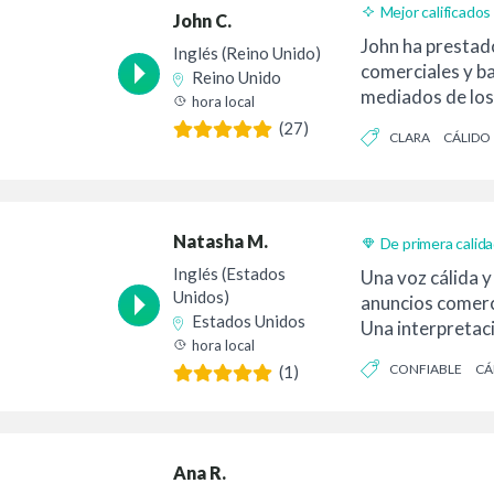
Mejor calificados
John C.
John ha prestad
Inglés (Reino Unido)
comerciales y b
Reino Unido
mediados de los
hora local
Millones de pers
(27)
CLARA
CÁLIDO
escuchado...
Natasha M.
De primera calid
Entrega 24h
Inglés (Estados
Una voz cálida y
Unidos)
anuncios comerc
Estados Unidos
Una interpretac
hora local
para narracione
CONFIABLE
CÁ
(1)
Ana R.