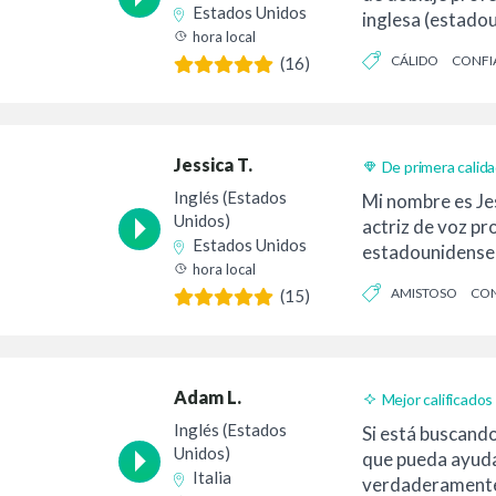
Estados Unidos
inglesa (estado
hora local
gustaría ser un r
CÁLIDO
CONFI
(16)
Jessica T.
De primera calid
Entrega 24h
Inglés (Estados
Mi nombre es Jes
Unidos)
actriz de voz pr
Estados Unidos
estadounidense 
hora local
premios. Si esto e
AMISTOSO
CON
(15)
BRILLANTE
Adam L.
Mejor calificados
Inglés (Estados
Si está buscando
Unidos)
que pueda ayuda
Italia
verdaderamente 