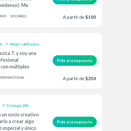
unidense). Me
ecurso para ti.
ADO
SOCIABLE
A partir de
$100
ad
Mejor calificados
sica T. y soy una
ofesional
Pide presupuesto
con múltiples
s tu ...
VERSACIONAL
A partir de
$250
Entrega 24h
 un socio creativo
rlo a crear algo
Pide presupuesto
especial y único