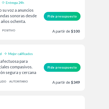
Entrega 24h
o su voz a anuncios
andas sonoras desde
Pide presupuesto
 años ochenta.
onas lo han
POSITIVO
A partir de
$100
ad
Mejor calificados
 afectuosa para
iales compasivos.
Pide presupuesto
ión segura y cercana
s corporativas.
LIDO
AUTORITARIO
A partir de
$349