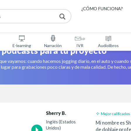
¿CÓMO FUNCIONA?
SERVICIOS
E-learning
Narración
IVR
Audiolibros
HERRAMIENTAS GRATU
 podcasts para tu proyecto
 que vayamos: cuando hacemos jogging diario, en el auto y cuando
FAQ
y lugar para grabaciones poco claras y de mala calidad. De hecho, 
SOBRE NOSOTROS
CONTACTO
Sherry B.
Mejor calificados
Inglés (Estados
Mi nombre es She
Unidos)
de doblaje profe