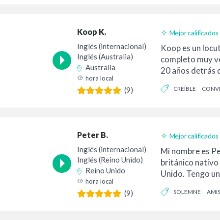
Koop K.
Mejor calificados
Inglés (internacional)
Koop es un locu
Inglés (Australia)
completo muy ve
Australia
20 años detrás 
hora local
experiencia en p
CREÍBLE
CONV
(9)
Peter B.
Mejor calificados
Inglés (internacional)
Mi nombre es Pe
Inglés (Reino Unido)
británico nativo
Reino Unido
Unido. Tengo un
hora local
clara. Soy un...
SOLEMNE
AMI
(9)