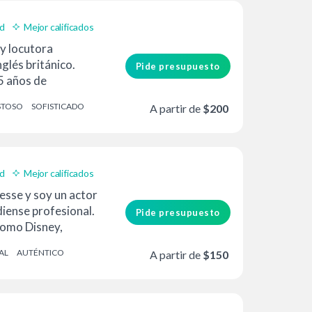
ad
Mejor calificados
oy locutora
nglés británico.
Pide presupuesto
5 años de
iendo...
STOSO
SOFISTICADO
A partir de
$200
ad
Mejor calificados
esse y soy un actor
iense profesional.
Pide presupuesto
como Disney,
AL
AUTÉNTICO
A partir de
$150