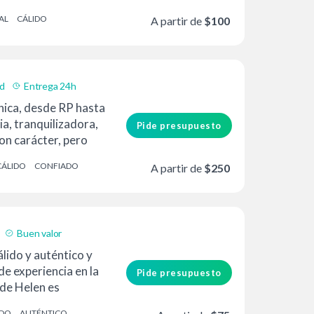
AL
CÁLIDO
A partir de
$100
ad
Entrega 24h
nica, desde RP hasta
ia, tranquilizadora,
Pide presupuesto
con carácter, pero
CÁLIDO
CONFIADO
A partir de
$250
Buen valor
lido y auténtico y
e experiencia en la
Pide presupuesto
 de Helen es
IDO
AUTÉNTICO