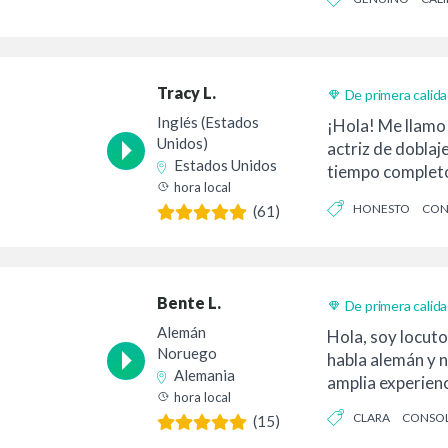
Tracy L.
De primera calid
Entrega 24h
Inglés (Estados
¡Hola! Me llamo
Unidos)
actriz de doblaj
Estados Unidos
tiempo completo
hora local
americano neutr
HONESTO
CON
(61)
Bente L.
De primera calid
Entrega 24h
Alemán
Hola, soy locuto
Noruego
habla alemán y 
Alemania
amplia experienc
hora local
CLARA
CONSO
(15)