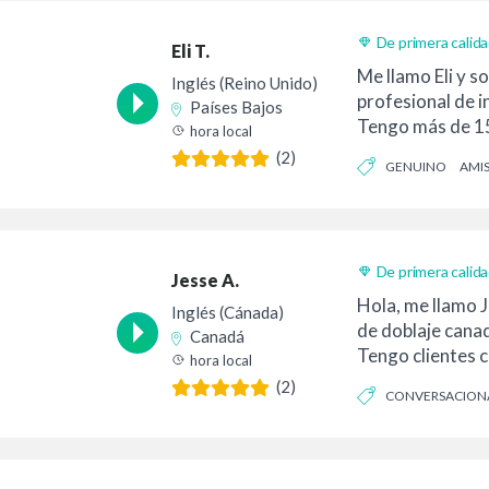
De primera calid
Eli T.
Entrega 24h
Me llamo Eli y s
Inglés (Reino Unido)
profesional de i
Países Bajos
Tengo más de 1
hora local
experiencia cubr
(2)
GENUINO
AMI
De primera calid
Jesse A.
Entrega 24h
Hola, me llamo J
Inglés (Cánada)
de doblaje canad
Canadá
Tengo clientes 
hora local
McDonald's...
(2)
CONVERSACION
CREÍBLE