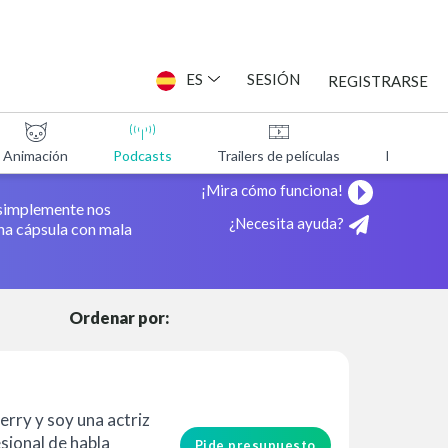
ES
SESIÓN
REGISTRARSE
Animación
Podcasts
Trailers de películas
Programa
ITAS
¡Mira cómo funciona!
 simplemente nos
¿Necesita ayuda?
una cápsula con mala
Ordenar por:
rry y soy una actriz
sional de habla
Pide presupuesto