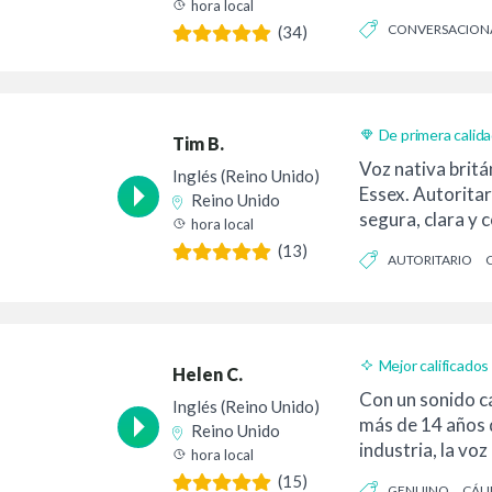
hora local
con su...
CONVERSACION
(34)
INFORMATIVO
De primera calid
Tim B.
Voz nativa britá
Inglés (Reino Unido)
Essex. Autoritar
Reino Unido
segura, clara y 
hora local
aún así...
(13)
AUTORITARIO
Mejor calificados
Helen C.
Con un sonido cá
Inglés (Reino Unido)
más de 14 años d
Reino Unido
industria, la voz
hora local
versátil...
(15)
GENUINO
CÁL