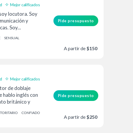
ad
Mejor calificados
soy locutora. Soy
omunicación y
Pide presupuesto
as. Soy...
E
SENSUAL
A partir de
$150
ad
Mejor calificados
tor de doblaje
 hablo inglés con
Pide presupuesto
nto británico y
TORITARIO
CONFIADO
A partir de
$250