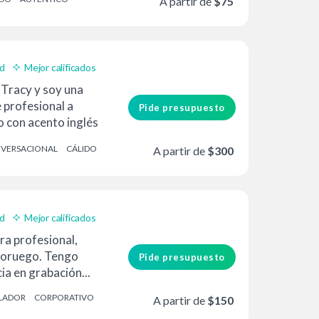
A partir de
$75
ad
Mejor calificados
 Tracy y soy una
e profesional a
Pide presupuesto
 con acento inglés
o...
VERSACIONAL
CÁLIDO
A partir de
$300
ad
Mejor calificados
ra profesional,
noruego. Tengo
Pide presupuesto
ia en grabación...
LADOR
CORPORATIVO
A partir de
$150