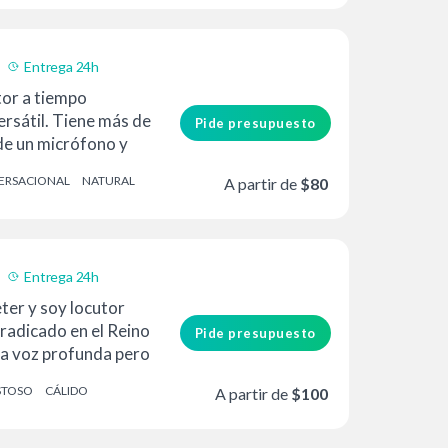
Entrega 24h
tor a tiempo
rsátil. Tiene más de
Pide presupuesto
de un micrófono y
roducción...
ERSACIONAL
NATURAL
A partir de
$80
Entrega 24h
ter y soy locutor
 radicado en el Reino
Pide presupuesto
a voz profunda pero
STOSO
CÁLIDO
A partir de
$100