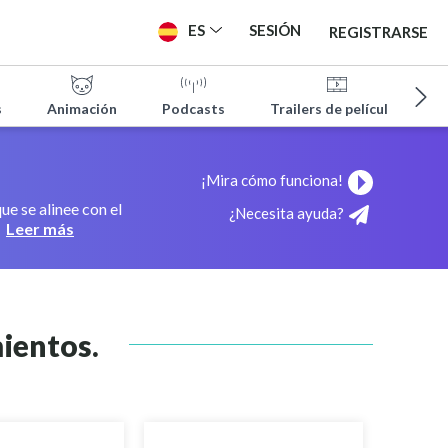
ES
SESIÓN
REGISTRARSE
s
Animación
Podcasts
Trailers de películas
¡Mira cómo funciona!
e se alinee con el
¿Necesita ayuda?
Leer más
ientos.