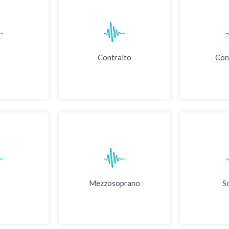
o
Contralto
Con
o
Mezzosoprano
S