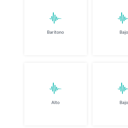
Barítono
Baj
Alto
Baj