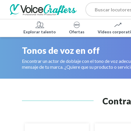
Explorar talento
Ofertas
Vídeos corporat
Tonos de voz en off
Encontrar un actor de doblaje con el tono de voz adecu
mensaje de tu marca. ¿Quiere que su producto o servici
Contra