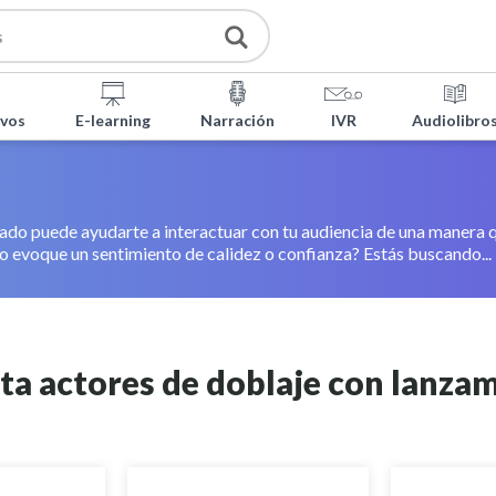
ivos
E-learning
Narración
IVR
Audiolibro
ado puede ayudarte a interactuar con tu audiencia de una manera qu
o evoque un sentimiento de calidez o confianza? Estás buscando...
ta actores de doblaje con lanzam