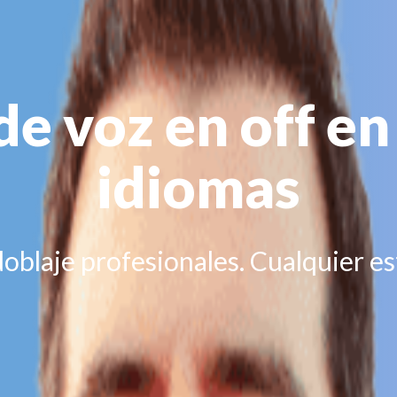
de voz en off e
idiomas
oblaje profesionales. Cualquier es