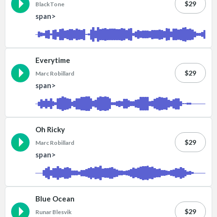
$29
BlackTone
span>
Everytime
$29
Marc Robillard
span>
Oh Ricky
$29
Marc Robillard
span>
Blue Ocean
$29
Runar Blesvik