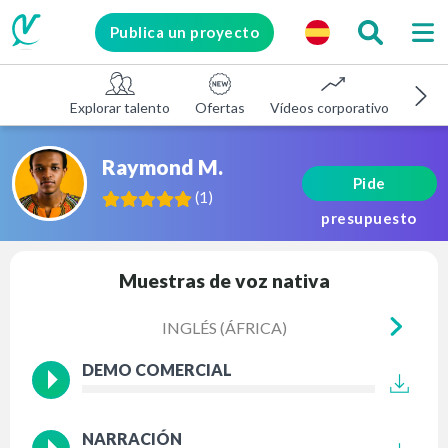
Publica un proyecto
Explorar talento
Ofertas
Vídeos corporativos
E-le
Raymond M.
Pide
(
1
)
presupuesto
Muestras de voz nativa
INGLÉS (ÁFRICA)
DEMO COMERCIAL
NARRACIÓN