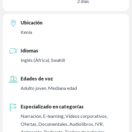
2 días
Ubicación
Kenia
Idiomas
Inglés (África)
,
Swahili
Edades de voz
Adulto joven
,
Mediana edad
Especializado en categorías
Narración
,
E-learning
,
Vídeos corporativos
,
Ofertas
,
Documentales
,
Audiolibros
,
IVR
,
Animación
,
Podcasts
,
Trailers de películas
,