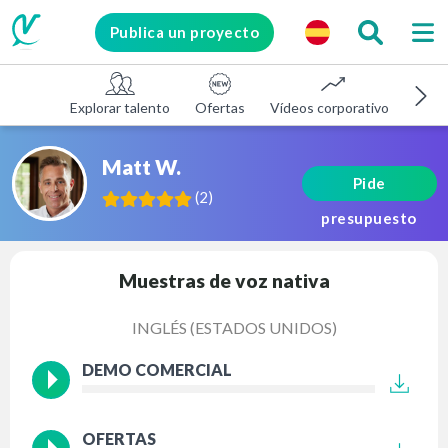
Publica un proyecto
Explorar talento
Ofertas
Vídeos corporativos
E-le
Matt W.
Pide
(
2
)
presupuesto
Muestras de voz nativa
INGLÉS (ESTADOS UNIDOS)
DEMO COMERCIAL
OFERTAS