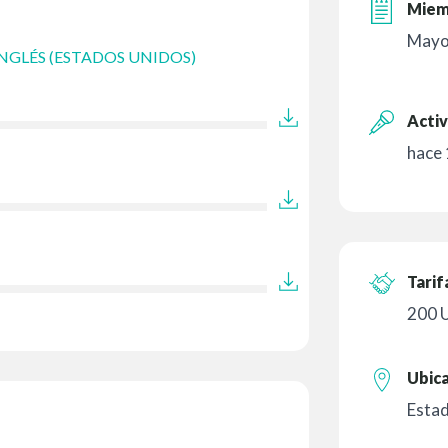
Miem
Mayo
NGLÉS (ESTADOS UNIDOS)
Activ
hace 
Tarif
200 
Ubic
Esta