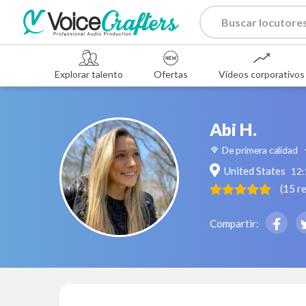
Explorar talento
Ofertas
Vídeos corporativos
Abi H.
De primera calidad
United States
12
(
15
r
Compartir: