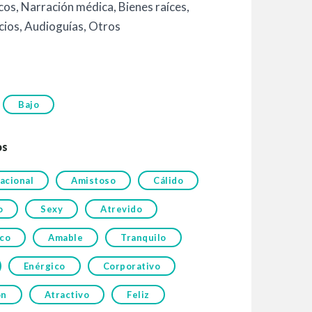
icos
,
Narración médica
,
Bienes raíces
,
cios
,
Audioguías
,
Otros
Bajo
os
acional
Amistoso
Cálido
o
Sexy
Atrevido
ico
Amable
Tranquilo
Enérgico
Corporativo
ón
Atractivo
Feliz