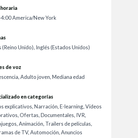
horaria
-4:00 America/New York
mas
s (Reino Unido)
,
Inglés (Estados Unidos)
es de voz
escencia
,
Adulto joven
,
Mediana edad
ializado en categorías
s explicativos
,
Narración
,
E-learning
,
Vídeos
rativos
,
Ofertas
,
Documentales
,
IVR
,
ojuegos
,
Animación
,
Trailers de películas
,
ramas de TV
,
Automoción
,
Anuncios