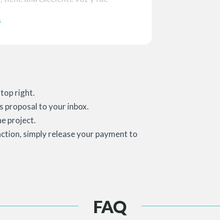
s
top right.
s proposal to your inbox.
e project.
action, simply release your payment to
FAQ