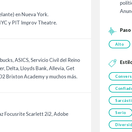
polít
Anun
elante) en Nueva York.
NYC y PIT Improv Theatre.
Paso
Alto
ucks, ASICS, Servicio Civil del Reino
Estil
er, Delta, Lloyds Bank, Allevia, Get
ps, O2 Brixton Academy y muchos más.
Convers
Confiad
Sarcást
Serio
 Focusrite Scarlett 2i2, Adobe
Diversi