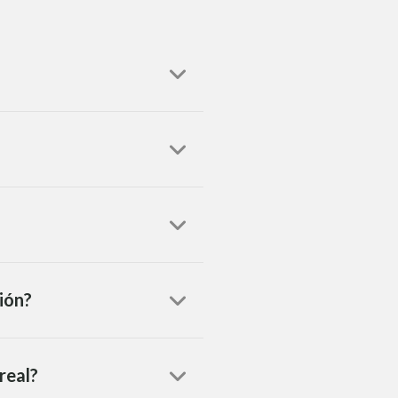
ión?
real?