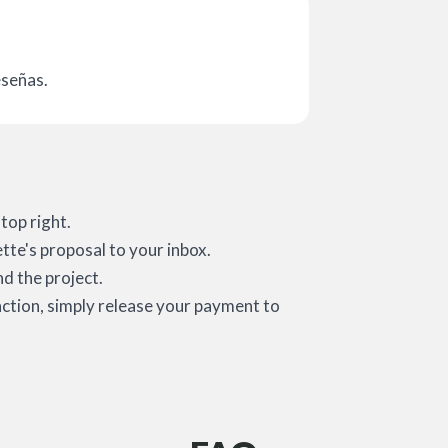
eseñas.
top right.
ette's proposal to your inbox.
d the project.
action, simply release your payment to