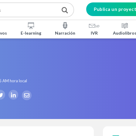
Publica un proyec
ivos
E-learning
Narración
IVR
Audiolibro
5 AM
hora local