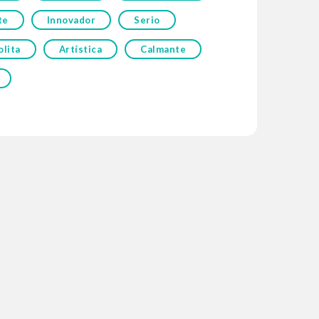
te
Innovador
Serio
lita
Artística
Calmante