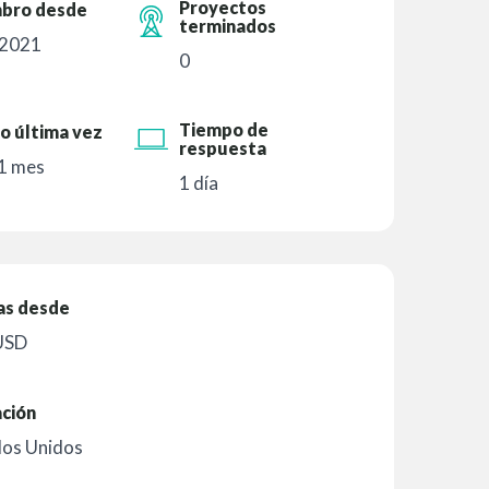
Proyectos
bro desde
terminados
 2021
0
Tiempo de
o última vez
respuesta
1 mes
1 día
as desde
USD
ación
dos Unidos