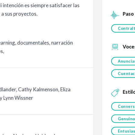
i intención es siempre satisfacer las
a a sus proyectos.
Paso
Contral
learning, documentales, narración
Voce
s,
Anuncia
Cuentac
edlander, Cathy Kalmenson, Eliza
Estil
y Lynn Wissner
Convers
Genuin
Entusia