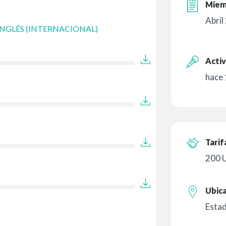
Miem
Abril
INGLÉS (INTERNACIONAL)
Activ
hace 
Tarif
200 
Ubic
Esta