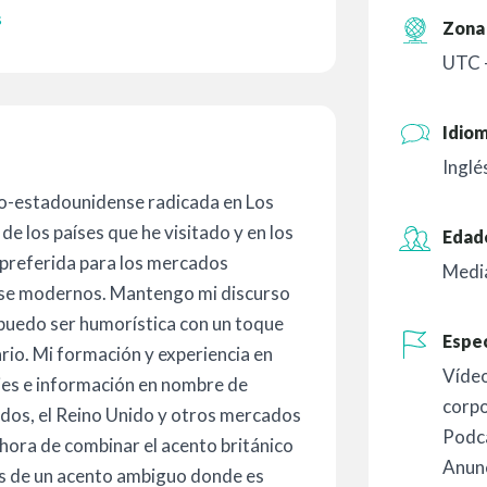
s
Zona 
UTC 
Idio
Inglé
ico-estadounidense radicada en Los
de los países que he visitado y en los
Edad
 preferida para los mercados
Medi
ense modernos. Mantengo mi discurso
 puedo ser humorística con un toque
Espec
rio. Mi formación y experiencia en
Vídeo
jes e información en nombre de
corpo
idos, el Reino Unido y otros mercados
Podc
 hora de combinar el acento británico
Anun
s de un acento ambiguo donde es