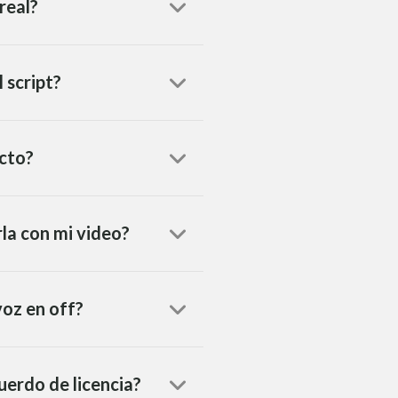
real?
 script?
ecto?
rla con mi video?
voz en off?
uerdo de licencia?