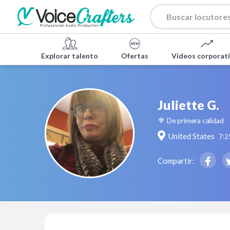
Explorar talento
Ofertas
Vídeos corporat
Juliette G.
De primera calidad
United States
7:2
Compartir: