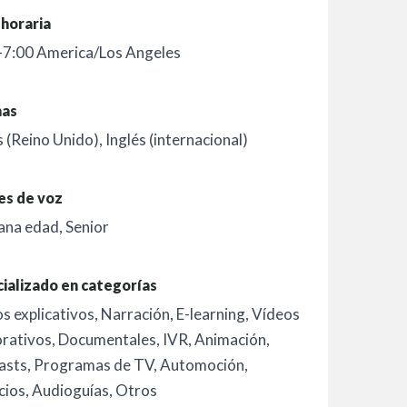
horaria
-7:00 America/Los Angeles
mas
s (Reino Unido)
,
Inglés (internacional)
es de voz
ana edad
,
Senior
ializado en categorías
s explicativos
,
Narración
,
E-learning
,
Vídeos
rativos
,
Documentales
,
IVR
,
Animación
,
asts
,
Programas de TV
,
Automoción
,
cios
,
Audioguías
,
Otros