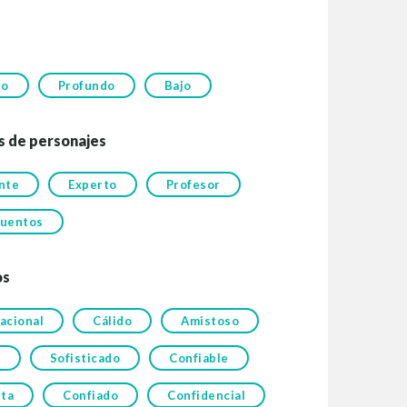
to
Profundo
Bajo
s de personajes
nte
Experto
Profesor
uentos
os
acional
Cálido
Amistoso
o
Sofisticado
Confiable
sta
Confiado
Confidencial