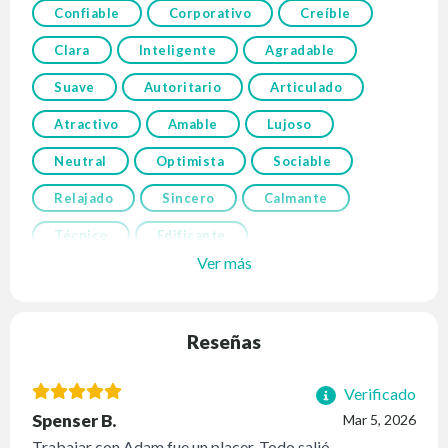
Confiable
Corporativo
Creíble
Clara
Inteligente
Agradable
Suave
Autoritario
Articulado
Atractivo
Amable
Lujoso
Neutral
Optimista
Sociable
Relajado
Sincero
Calmante
Técnico
Edificante
Ver más
Reseñas
Verificado
Spenser B.
Mar 5, 2026
Trabajar con Adam fue un placer. Todo salió