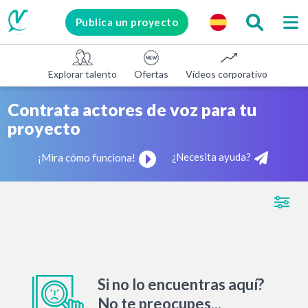
Publica un proyecto
Explorar talento
Ofertas
Vídeos corporativos
E-le
Contrata actores de voz para tu
proyecto
¿Necesita ayuda?
¡Mira cómo funciona!
Si no lo encuentras aquí?
No te preocupes...