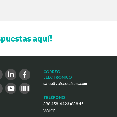
spuestas aquí!
CORREO
ELECTRÓNICO
sales@voicecrafters.com
TELÉFONO
888 458-6423 (888 45-
VOICE)