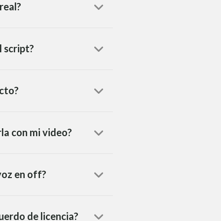
real?
 script?
ecto?
rla con mi video?
voz en off?
uerdo de licencia?