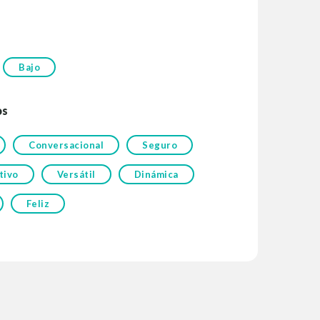
Bajo
os
Conversacional
Seguro
tivo
Versátil
Dinámica
Feliz