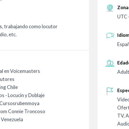
Zona 
UTC 
os, trabajando como locutor
dio, etc.
Idio
Españ
Edad
al en Voicemasters
Adult
cutores
ing Chile
Espec
os - Locucin y Doblaje
Vídeo
en Cursosrubenmoya
Ofer
.com Connie Troncoso
TV
,
A
y Venezuela
Audi