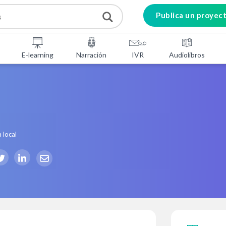
Publica un proyec
E-learning
Narración
IVR
Audiolibros
 local