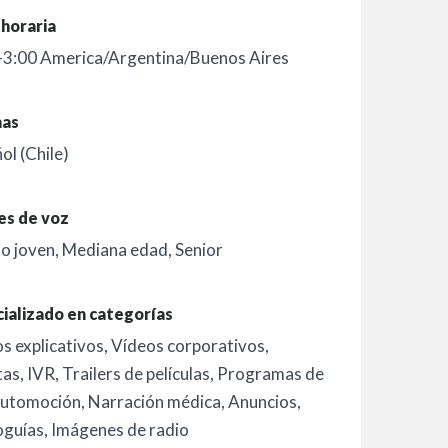
horaria
-3:00 America/Argentina/Buenos Aires
mas
ol (Chile)
es de voz
o joven
,
Mediana edad
,
Senior
ializado en categorías
s explicativos
,
Vídeos corporativos
,
tas
,
IVR
,
Trailers de películas
,
Programas de
utomoción
,
Narración médica
,
Anuncios
,
oguías
,
Imágenes de radio