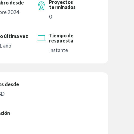
Proyectos
bro desde
terminados
bre 2024
0
Tiempo de
o última vez
respuesta
1 año
Instante
as desde
SD
ación