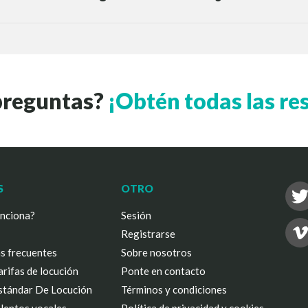
preguntas?
¡Obtén todas las re
S
OTRO
nciona?
Sesión
Registrarse
s frecuentes
Sobre nosotros
arifas de locución
Ponte en contacto
Estándar De Locución
Términos y condiciones
lentos vocales
Política de privacidad y cookies