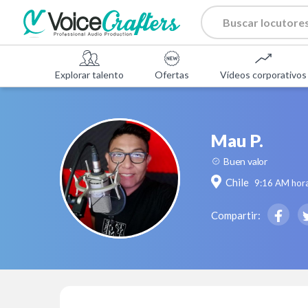
Explorar talento
Ofertas
Vídeos corporativos
Mau P.
Buen valor
Chile
9:16 AM
hora
Compartir: