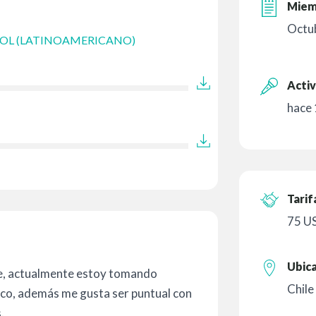
Miem
Octu
OL (LATINOAMERICANO)
Activ
hace 
Tarif
75 U
Ubic
je, actualmente estoy tomando
Chile
xico, además me gusta ser puntual con
.