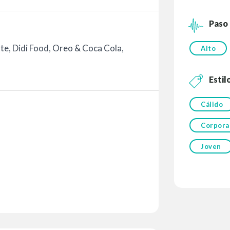
Paso
tte, Didi Food, Oreo & Coca Cola,
Alto
Estil
Cálido
Corpora
Joven