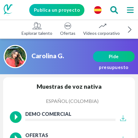
Publica un proyecto
Explorar talento
Ofertas
Vídeos corporativos
E-le
Carolina G.
Pide
presupuesto
Muestras de voz nativa
ESPAÑOL (COLOMBIA)
DEMO COMERCIAL
OFERTAS