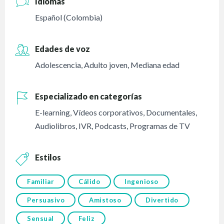
Idiomas
Español (Colombia)
Edades de voz
Adolescencia
,
Adulto joven
,
Mediana edad
Especializado en categorías
E-learning
,
Vídeos corporativos
,
Documentales
,
Audiolibros
,
IVR
,
Podcasts
,
Programas de TV
Estilos
Familiar
Cálido
Ingenioso
Persuasivo
Amistoso
Divertido
Sensual
Feliz