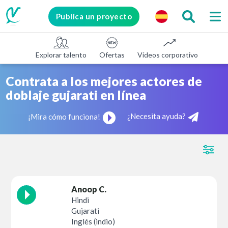
Publica un proyecto
Explorar talento
Ofertas
Vídeos corporativos
E-le
Contrata a los mejores actores de
doblaje gujarati en línea
¿Necesita ayuda?
¡Mira cómo funciona!
Anoop C.
Hindi
Gujarati
Inglés (indio)