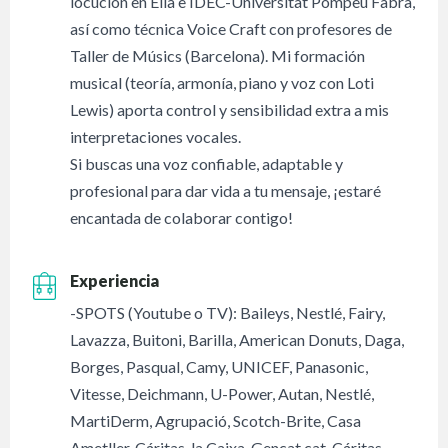
locución en Elia e IDEC-Universitat Pompeu Fabra,
así como técnica Voice Craft con profesores de
Taller de Músics (Barcelona). Mi formación
musical (teoría, armonía, piano y voz con Loti
Lewis) aporta control y sensibilidad extra a mis
interpretaciones vocales.
Si buscas una voz confiable, adaptable y
profesional para dar vida a tu mensaje, ¡estaré
encantada de colaborar contigo!
Experiencia
-SPOTS (Youtube o TV): Baileys, Nestlé, Fairy,
Lavazza, Buitoni, Barilla, American Donuts, Daga,
Borges, Pasqual, Camy, UNICEF, Panasonic,
Vitesse, Deichmann, U-Power, Autan, Nestlé,
MartiDerm, Agrupació, Scotch-Brite, Casa
Ametller, Cáritas, la Caixa, Gencat.cat, Cáritas,