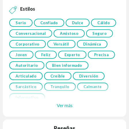
Estilos
Serio
Confiado
Dulce
Cálido
Conversacional
Amistoso
Seguro
Corporativo
Versátil
Dinámica
Joven
Feliz
Experto
Precisa
Autoritario
Bien informado
Articulado
Creíble
Diversión
Sarcástico
Tranquilo
Calmante
Informativo
Ver más
Reseñas