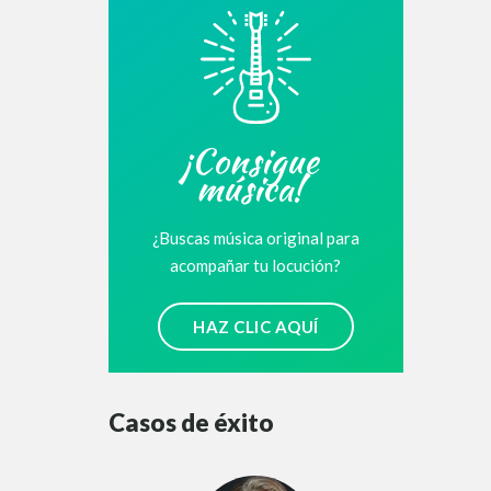
¡Consigue
música!
¿Buscas música original para
acompañar tu locución?
HAZ CLIC AQUÍ
Casos de éxito