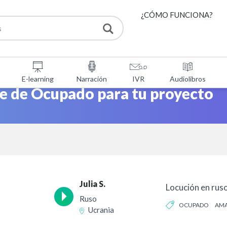
¿CÓMO FUNCIONA?
SERVICIOS
E-learning
Narración
IVR
Audiolibros
HERRAMIENTAS GRATU
je de Ocupado para tu proyecto
FAQ
SOBRE NOSOTROS
CONTACTO
Julia S.
Locución en ruso
Ruso
OCUPADO
AMA
Ucrania