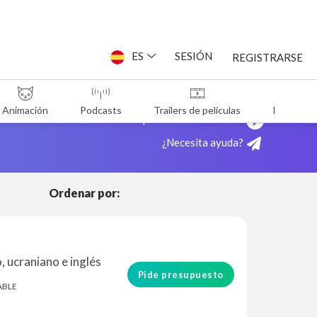
ES
SESIÓN
REGISTRARSE
Animación
Podcasts
Trailers de películas
Programa
ITAS
¡Mira cómo funciona!
¿Necesita ayuda?
Ordenar por:
, ucraniano e inglés
Pide presupuesto
BLE