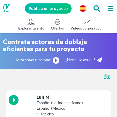
Publica un proyecto
Explorar talento
Ofertas
Vídeos corporativos
E-le
Contrata actores de doblaje
eficientes para tu proyecto
¿Necesita ayuda?
¡Mira cómo funciona!
Luis M.
Español (Latinoamericano)
Español (México)
México