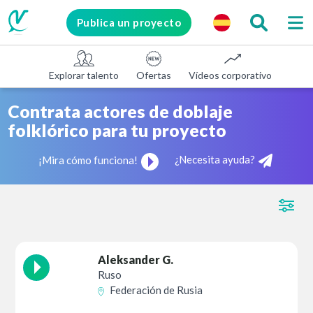
Publica un proyecto
Explorar talento
Ofertas
Vídeos corporativos
E-le
Contrata actores de doblaje
folklórico para tu proyecto
¿Necesita ayuda?
¡Mira cómo funciona!
Aleksander G.
Ruso
Federación de Rusia