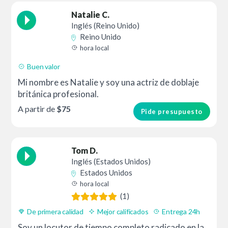
Natalie C.
Inglés (Reino Unido)
Reino Unido
hora local
Buen valor
Mi nombre es Natalie y soy una actriz de doblaje
británica profesional.
A partir de
$75
Pide presupuesto
Tom D.
Inglés (Estados Unidos)
Estados Unidos
hora local
(1)
De primera calidad
Mejor calificados
Entrega 24h
Soy un locutor de tiempo completo radicado en la