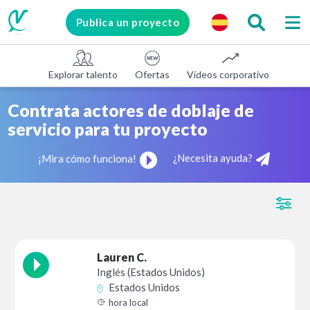
Publica un proyecto
Explorar talento
Ofertas
Vídeos corporativos
E-le
Contrata actores de doblaje de
servicio para tu proyecto
¿Necesita ayuda?
¡Mira cómo funciona!
Lauren C.
Inglés (Estados Unidos)
Estados Unidos
hora local