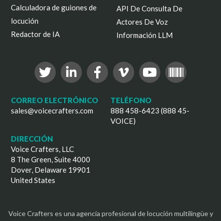
Calculadora de guiones de
API De Consulta De
locución
Actores De Voz
Redactor de IA
Información LLM
CORREO ELECTRÓNICO
TELÉFONO
sales@voicecrafters.com
888 458-6423 (888 45-
VOICE)
DIRECCIÓN
Voice Crafters, LLC
8 The Green, Suite 4000
Dover, Delaware 19901
United States
Voice Crafters es una agencia profesional de locución multilingüe y