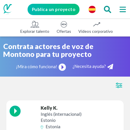
Publica un proyecto
Explorar talento
Ofertas
Vídeos corporativos
E-le
Contrata actores de voz de
Montono para tu proyecto
¿Necesita ayuda?
¡Mira cómo funciona!
Kelly K.
Inglés (internacional)
Estonio
Estonia