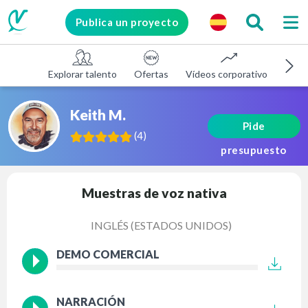
Publica un proyecto
Explorar talento
Ofertas
Vídeos corporativos
E-le
Keith M.
Pide
(
4
)
presupuesto
Muestras de voz nativa
INGLÉS (ESTADOS UNIDOS)
DEMO COMERCIAL
NARRACIÓN