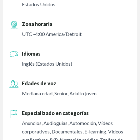
Estados Unidos
Zona horaria
UTC -4:00 America/Detroit
Idiomas
Inglés (Estados Unidos)
Edades de voz
Mediana edad
,
Senior
,
Adulto joven
Especializado en categorías
Anuncios
,
Audioguías
,
Automoción
,
Vídeos
corporativos
,
Documentales
,
E-learning
,
Vídeos
explicativos
,
IVR
,
Narración médica
,
Trailers de