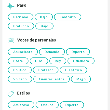
Paso
Barítono
Bajo
Contralto
Profundo
Bajo
Voces de personajes
Anunciante
Demonio
Experto
Padre
Dios
Rey
Caballero
Político
Profesor
Científico
Soldado
Cuentacuentos
Mago
Estilos
Amistoso
Oscuro
Experto