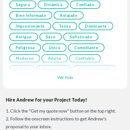
Seguro
Dinámica
Confiado
Bien informado
Relajado
Impresionante
Tenso
Dominante
Antiguo
Seco
Sofisticado
Peligrosa
Único
Comediante
Moderno
Adulto
Confiable
Cálido
Autoritario
Conversacional
Ver más
Hire Andrew for your Project Today!
1. Click the "Get my quote now" button on the top right.
2. Follow the onscreen instructions to get Andrew's
proposal to your inbox.