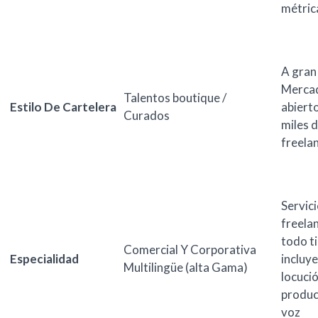
métric
A gran 
Merca
Talentos boutique /
Estilo De Cartelera
abiert
Curados
miles 
freela
Servic
freela
todo ti
Comercial Y Corporativa
Especialidad
incluy
Multilingüe (alta Gama)
locució
produc
voz