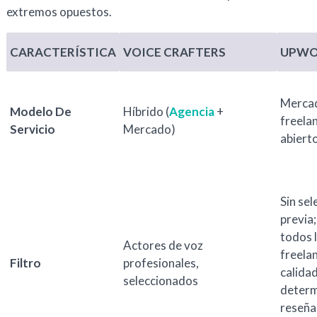
extremos opuestos.
CARACTERÍSTICA
VOICE CRAFTERS
UPWO
Merca
Modelo De
Híbrido (
Agencia
+
freela
Servicio
Mercado)
abiert
Sin sel
previa;
todos 
Actores de voz
freelan
Filtro
profesionales,
calidad
seleccionados
determ
reseña