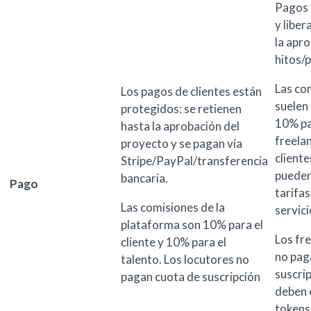
Pagos 
y liber
la apr
hitos/
Las co
Los pagos de clientes están
suelen 
protegidos: se retienen
10% pa
hasta la aprobación del
freelan
proyecto y se pagan vía
client
Stripe/PayPal/transferencia
pueden
bancaria.
Pago
tarifas
Las comisiones de la
servici
plataforma son 10% para el
Los fr
cliente y 10% para el
no pag
talento. Los locutores no
suscri
pagan cuota de suscripción
deben
tokens