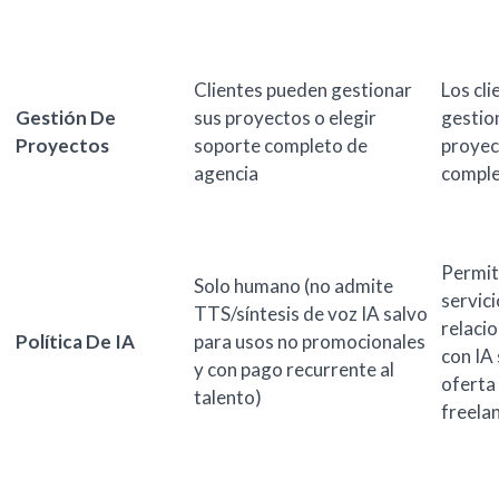
Clientes pueden gestionar
Los cli
Gestión De
sus proyectos o elegir
gestio
Proyectos
soporte completo de
proyec
agencia
compl
Permi
Solo humano (no admite
servic
TTS/síntesis de voz IA salvo
relaci
Política De IA
para usos no promocionales
con IA 
y con pago recurrente al
oferta
talento)
freela