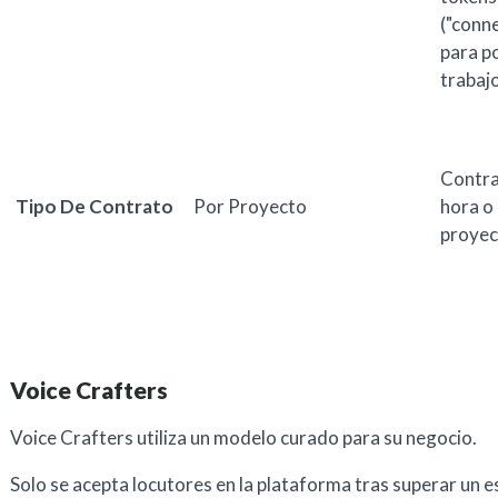
("conn
para p
trabaj
Contra
Tipo De Contrato
Por Proyecto
hora o
proyec
Voice Crafters
Voice Crafters utiliza un modelo curado para su negocio.
Solo se acepta locutores en la plataforma tras superar un e