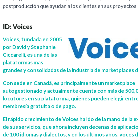
postproducción que ayudan a los clientes en sus proyectos 
ID: Voices
Voices
, fundada en 2005
por David y Stephanie
Ciccarelli, es una de las
plataformas más
grandes y consolidadas de la industria de marketplaces 
Con sede en Canadá, es principalmente un marketplace
autogestionado y actualmente cuenta con más de 500,
locutores en su plataforma, quienes pueden elegir entr
membresía gratuita o de pago.
El rápido crecimiento de Voices ha ido de la mano de la 
de sus servicios, que ahora incluyen decenas de aplicaci
de 100 idiomas y dialectos, y en los últimos años,
voces d