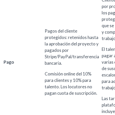
por pr
los pa
proteg
que se
Pagos del cliente
y comp
protegidos: retenidos hasta
trabajo
la aprobación del proyecto y
El tale
pagados por
pagar 
Stripe/PayPal/transferencia
Pago
varias
bancaria.
de sus
Comisión online del 10%
escalo
para clientes y 10% para
para a
talento. Los locutores no
trabaj
pagan cuota de suscripción.
Las tar
plataf
incluye