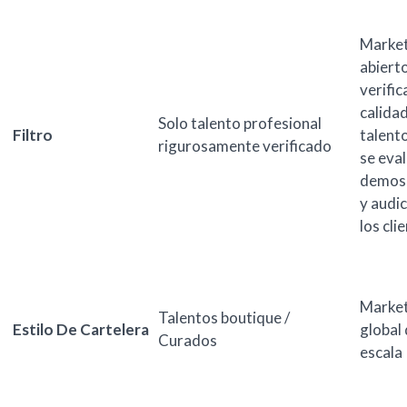
Market
abierto
verific
calidad
Solo talento profesional
Filtro
talento
rigurosamente verificado
se eva
demos,
y audi
los cli
Market
Talentos boutique /
Estilo De Cartelera
global
Curados
escala