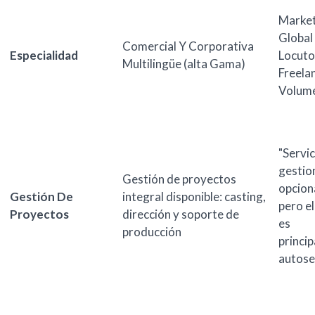
Market
Global
Comercial Y Corporativa
Especialidad
Locuto
Multilingüe (alta Gama)
Freela
Volum
"Servic
gestio
Gestión de proyectos
opcion
Gestión De
integral disponible: casting,
pero el
Proyectos
dirección y soporte de
es
producción
princi
autose