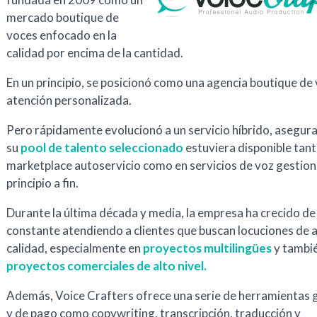
mercado boutique de
voces enfocado en la
calidad por encima de la cantidad.
En un principio, se posicionó como una agencia boutique de
atención personalizada.
Pero rápidamente evolucionó a un servicio híbrido, asegur
su
pool de talento seleccionado
estuviera disponible tant
marketplace autoservicio como en servicios de voz gestio
principio a fin.
Durante la última década y media, la empresa ha crecido d
constante atendiendo a clientes que buscan locuciones de a
calidad, especialmente en
proyectos multilingües
y tambi
proyectos comerciales de alto nivel.
Además, Voice Crafters ofrece una serie de herramientas 
y de pago como copywriting, transcripción, traducción y