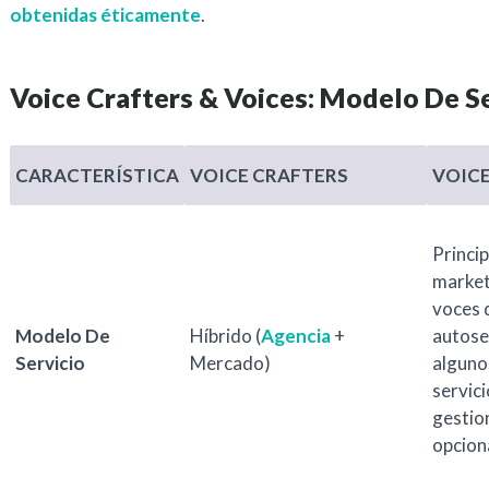
obtenidas éticamente
.
Voice Crafters & Voices: Modelo De S
CARACTERÍSTICA
VOICE CRAFTERS
VOIC
Princi
market
voces 
Modelo De
Híbrido (
Agencia
+
autose
Servicio
Mercado)
alguno
servic
gestio
opcion