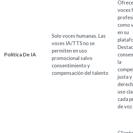
Ofrece
voces
profes
como v
en su
Solo voces humanas. Las
plataf
voces IA/TTS no se
Destac
permiten en uso
Política De IA
consen
promocional salvo
la
consentimiento y
compe
compensación del talento
justa y
derech
uso cl
cada p
de voz 
Client