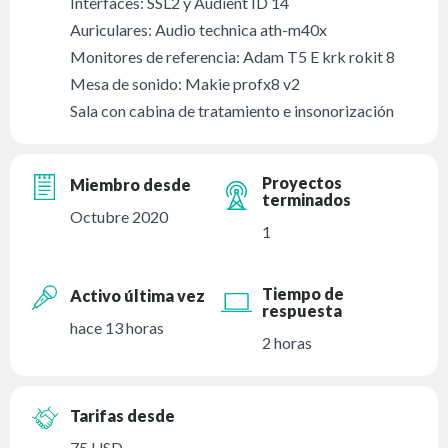
Interfaces: SSL2 y Audient ID 14
Auriculares: Audio technica ath-m40x
Monitores de referencia: Adam T5 E krk rokit 8
Mesa de sonido: Makie profx8 v2
Sala con cabina de tratamiento e insonorización
Proyectos
Miembro desde
terminados
Octubre 2020
1
Tiempo de
Activo última vez
respuesta
hace 13 horas
2 horas
Tarifas desde
75 USD