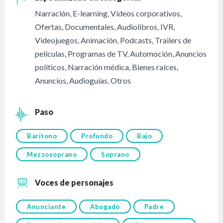
Narración
,
E-learning
,
Vídeos corporativos
,
Ofertas
,
Documentales
,
Audiolibros
,
IVR
,
Videojuegos
,
Animación
,
Podcasts
,
Trailers de
películas
,
Programas de TV
,
Automoción
,
Anuncios
políticos
,
Narración médica
,
Bienes raíces
,
Anuncios
,
Audioguías
,
Otros
Paso
Barítono
Profundo
Bajo
Mezzosoprano
Soprano
Voces de personajes
Anunciante
Abogado
Padre