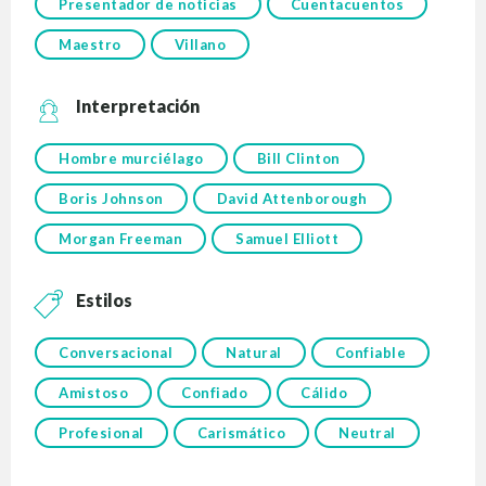
Presentador de noticias
Cuentacuentos
Maestro
Villano
Interpretación
Hombre murciélago
Bill Clinton
Boris Johnson
David Attenborough
Morgan Freeman
Samuel Elliott
Estilos
Conversacional
Natural
Confiable
Amistoso
Confiado
Cálido
Profesional
Carismático
Neutral