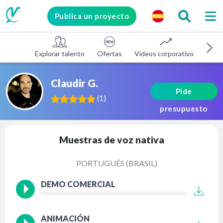
Publica un proyecto
Explorar talento
Ofertas
Vídeos corporativos
E-le
Claudir G.
Pide
(
1
)
presupuesto
Muestras de voz nativa
PORTUGUÉS (BRASIL)
DEMO COMERCIAL
ANIMACIÓN