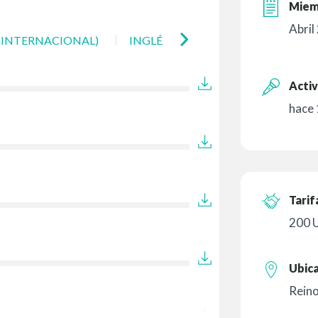
Miem
Abril
 (INTERNACIONAL)
INGLÉS (SUDAFRICANO)
Activ
hace 
Tarif
200 
Ubic
Rein