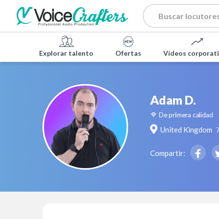
Explorar talento
Ofertas
Vídeos corporat
Adam D.
De primera calidad
United Kingdom
Compartir: