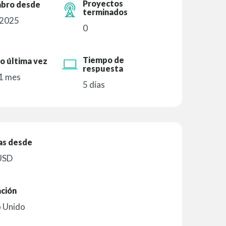
Proyectos
bro desde
terminados
 2025
0
Tiempo de
o última vez
respuesta
1 mes
5 días
as desde
USD
ación
o Unido