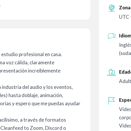
s
Zona 
UTC 
Idio
Inglé
(suda
 estudio profesional en casa.
na voz cálida, claramente
presentación increíblemente
Edad
Adult
industria del audio y los eventos,
les) hasta doblaje, animación,
Espec
torias y espero que me puedas ayudar
Vídeo
corpo
acilísimo, a través de formatos
Vide
 Cleanfeed to Zoom, Discord o