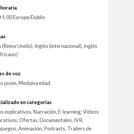
horaria
+1:00 Europe/Dublin
mas
s (Reino Unido)
,
Inglés (internacional)
,
Inglés
fricano)
es de voz
o joven
,
Mediana edad
ializado en categorías
s explicativos
,
Narración
,
E-learning
,
Vídeos
rativos
,
Ofertas
,
Documentales
,
IVR
,
ojuegos
,
Animación
,
Podcasts
,
Trailers de