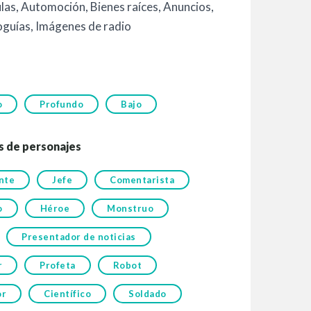
ulas
,
Automoción
,
Bienes raíces
,
Anuncios
,
oguías
,
Imágenes de radio
o
Profundo
Bajo
s de personajes
nte
Jefe
Comentarista
o
Héroe
Monstruo
Presentador de noticias
r
Profeta
Robot
or
Científico
Soldado