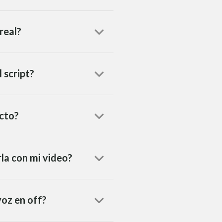
real?
 script?
ecto?
rla con mi video?
voz en off?