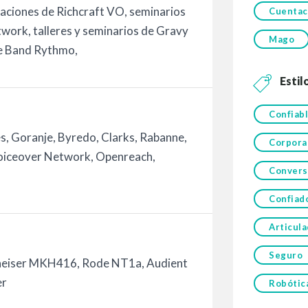
aciones de Richcraft VO, seminarios
Cuentac
work, talleres y seminarios de Gravy
Mago
 de Band Rythmo,
Estil
Confiab
s, Goranje, Byredo, Clarks, Rabanne,
Corpora
 Voiceover Network, Openreach,
Convers
Confiad
Articul
Seguro
nheiser MKH416, Rode NT1a, Audient
er
Robótic