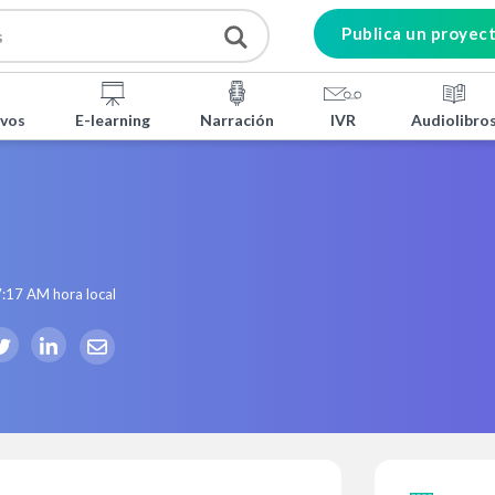
Publica un proyec
ivos
E-learning
Narración
IVR
Audiolibro
7:17 AM
hora local