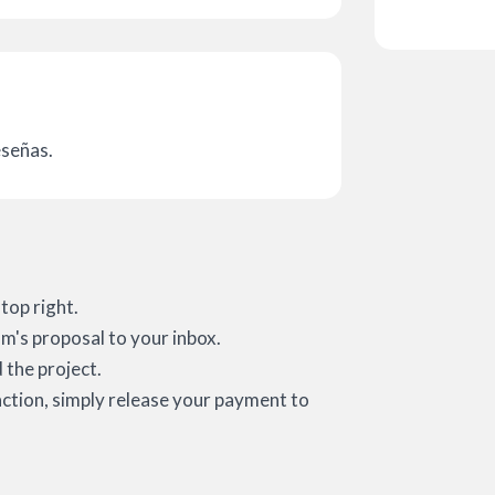
eseñas.
top right.
m's proposal to your inbox.
the project.
action, simply release your payment to