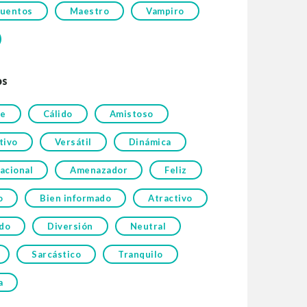
uentos
Maestro
Vampiro
os
le
Cálido
Amistoso
tivo
Versátil
Dinámica
acional
Amenazador
Feliz
o
Bien informado
Atractivo
ado
Diversión
Neutral
Sarcástico
Tranquilo
a