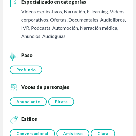
Especializado en categorías
Vídeos explicativos
,
Narración
,
E-learning
,
Vídeos
corporativos
,
Ofertas
,
Documentales
,
Audiolibros
,
IVR
,
Podcasts
,
Automoción
,
Narración médica
,
Anuncios
,
Audioguías
Paso
Profundo
Voces de personajes
Anunciante
Pirata
Estilos
Conversacional
Amistoso
Clara