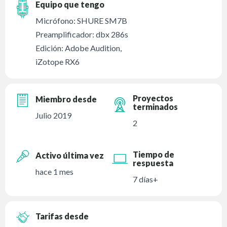
Equipo que tengo
Micrófono: SHURE SM7B
Preamplificador: dbx 286s
Edición: Adobe Audition,
iZotope RX6
Proyectos
Miembro desde
terminados
Julio 2019
2
Tiempo de
Activo última vez
respuesta
hace 1 mes
7 días+
Tarifas desde