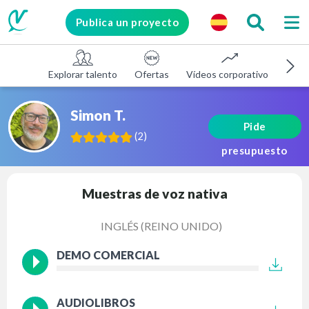
Publica un proyecto
Explorar talento
Ofertas
Vídeos corporativos
E-le
Simon T.
Pide
(
2
)
presupuesto
Muestras de voz nativa
INGLÉS (REINO UNIDO)
DEMO COMERCIAL
AUDIOLIBROS