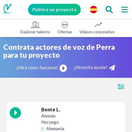
Publica un proyecto
Explorar talento
Ofertas
Vídeos corporativos
E-le
Contrata actores de voz de Perra
para tu proyecto
¿Necesita ayuda?
¡Mira cómo funciona!
Bente L.
Alemán
Noruego
Alemania