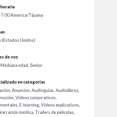
horaria
-7:00 America/Tijuana
mas
s (Estados Unidos)
es de voz
,
Mediana edad
,
Senior
ializado en categorías
ación
,
Anuncios
,
Audioguías
,
Audiolibros
,
moción
,
Vídeos corporativos
,
mentales
,
E-learning
,
Vídeos explicativos
,
Narración médica
,
Trailers de películas
,