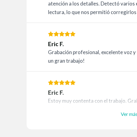
atención a los detalles. Detectó varios
lectura, lo que nos permitió corregirlos 
Eric F.
Grabación profesional, excelente voz y f
un gran trabajo!
Eric F.
Estoy muy contenta con el trabajo. Gra
comunicación y una voz estupenda. ¡N
Ver má