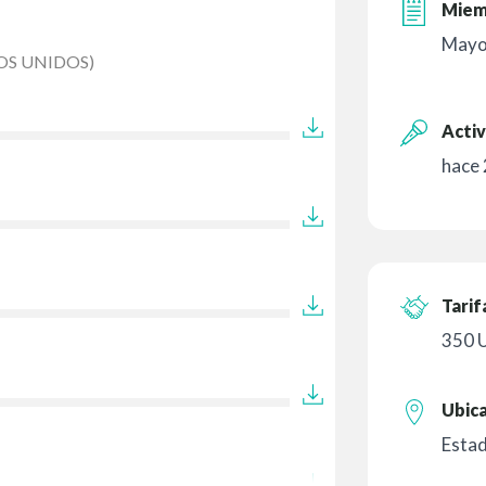
Miem
Mayo
OS UNIDOS)
Activ
hace 
Tarif
350 
Ubic
Esta