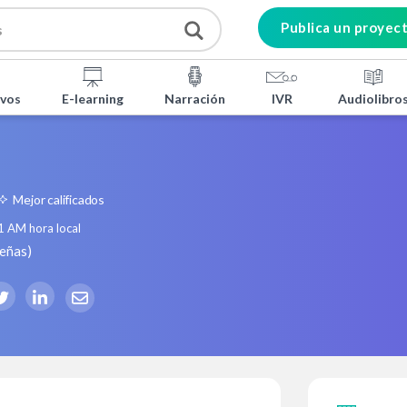
Publica un proyec
ivos
E-learning
Narración
IVR
Audiolibro
Mejor calificados
1 AM
hora local
señas
)