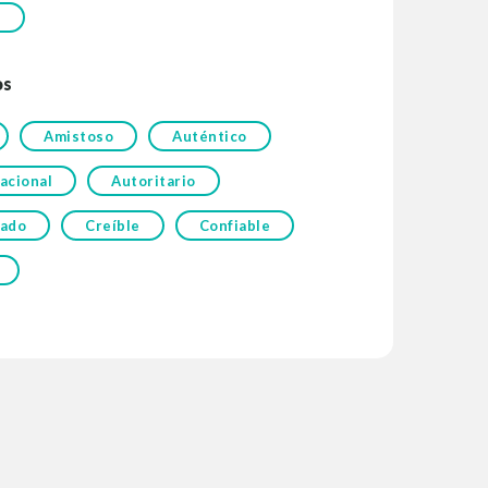
o
os
Amistoso
Auténtico
acional
Autoritario
ado
Creíble
Confiable