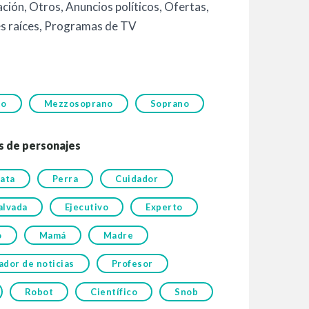
ación
,
Otros
,
Anuncios políticos
,
Ofertas
,
s raíces
,
Programas de TV
to
Mezzosoprano
Soprano
s de personajes
rata
Perra
Cuidador
alvada
Ejecutivo
Experto
o
Mamá
Madre
ador de noticias
Profesor
Robot
Científico
Snob