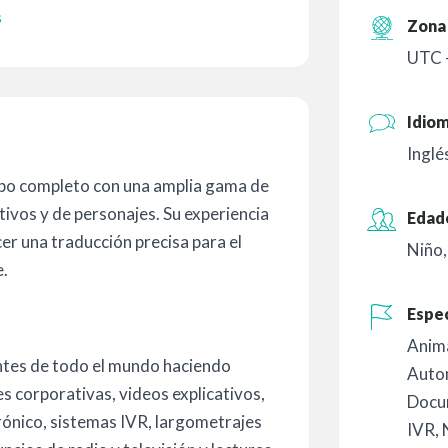
s
Zona 
UTC 
Idio
Inglé
po completo con una amplia gama de
ivos y de personajes. Su experiencia
Edad
cer una traducción precisa para el
Niño
e.
Espec
Anim
tes de todo el mundo haciendo
Auto
s corporativas, videos explicativos,
Docu
ónico, sistemas IVR, largometrajes
IVR
,