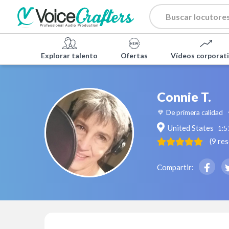
Explorar talento
Ofertas
Vídeos corporat
Connie T.
De primera calidad
United States
1:5
(
9
re
Compartir: