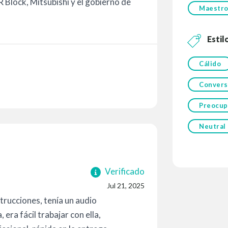
 Block, Mitsubishi y el gobierno de
Maestr
Estil
Cálido
Convers
Preocup
Neutral
Verificado
Jul 21, 2025
trucciones, tenía un audio
 era fácil trabajar con ella,