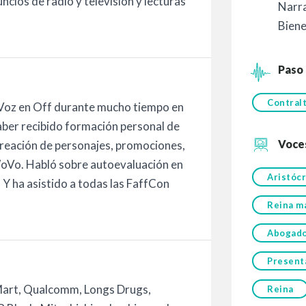
cios de radio y televisión y lecturas
Narr
Biene
Paso
Contral
 Voz en Off durante mucho tiempo en
aber recibido formación personal de
Voce
reación de personajes, promociones,
oVo. Habló sobre autoevaluación en
Aristóc
Y ha asistido a todas las FaffCon
Reina m
Abogad
Present
Mart, Qualcomm, Longs Drugs,
Reina