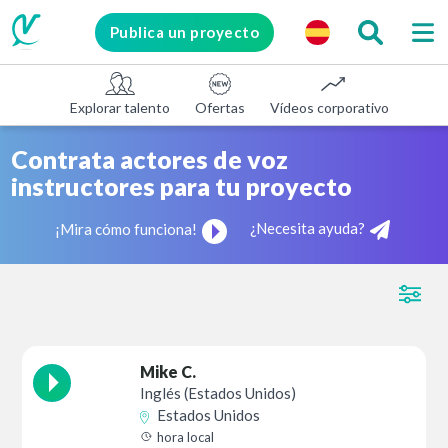
Publica un proyecto
Explorar talento
Ofertas
Vídeos corporativos
E-le
Contrata actores de voz
instructores para tu proyecto
¿Necesita ayuda?
¡Mira cómo funciona!
Mike C.
Inglés (Estados Unidos)
Estados Unidos
hora local