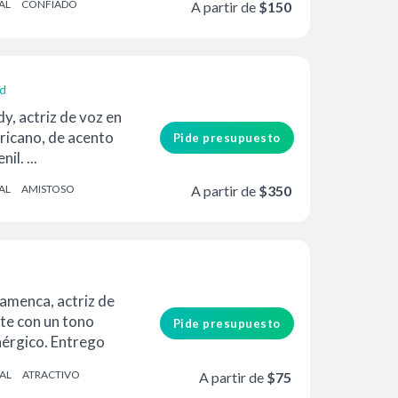
AL
CONFIADO
A partir de
$150
ad
, actriz de voz en
ricano, de acento
Pide presupuesto
il. ...
AL
AMISTOSO
A partir de
$350
lamenca, actriz de
te con un tono
Pide presupuesto
enérgico. Entrego
.
AL
ATRACTIVO
A partir de
$75