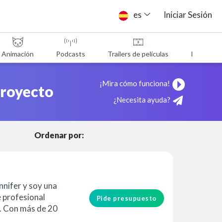
es
Iniciar Sesión
Animación
Podcasts
Trailers de películas
Programa
s
¡Mira cómo funciona!
proyecto
¿Necesita ayuda?
Ordenar por:
nnifer y soy una
e profesional
Pide presupuesto
. Con más de 20
cia en la