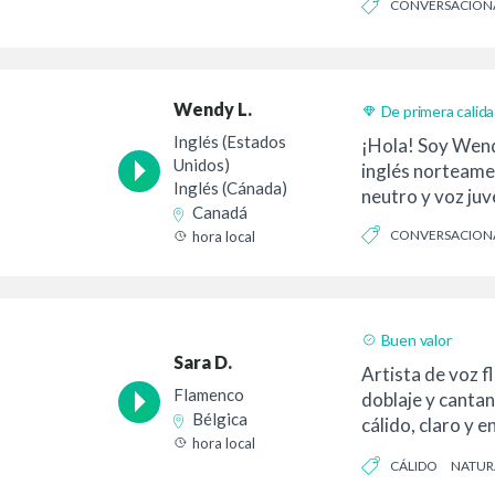
CONVERSACION
AUTÉNTICO
Wendy L.
De primera calid
Inglés (Estados
¡Hola! Soy Wendy
Unidos)
inglés norteame
Inglés (Cánada)
neutro y voz juven
Canadá
CONVERSACION
hora local
CREÍBLE
Buen valor
Sara D.
Artista de voz f
Flamenco
doblaje y cantan
Bélgica
cálido, claro y 
hora local
trabajos profes..
CÁLIDO
NATUR