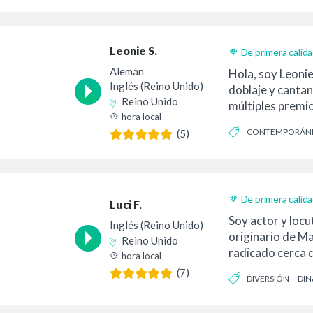
Leonie S.
De primera calid
Alemán
Hola, soy Leonie
Inglés (Reino Unido)
doblaje y canta
Reino Unido
múltiples premio
hora local
alemán/inglés y
CONTEMPORÁN
(5)
francés...
De primera calid
Luci F.
Soy actor y locu
Inglés (Reino Unido)
originario de M
Reino Unido
radicado cerca 
hora local
trabajo f...
(7)
DIVERSIÓN
DIN