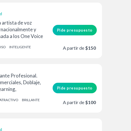
ad
 artista de voz
rnacionalmente y
Pide presupuesto
ada a los One Voice
Gamin...
OSO
INTELIGENTE
A partir de
$150
ante Profesional.
merciales, Doblaje,
Pide presupuesto
earning,
me,...)
ATRACTIVO
BRILLANTE
A partir de
$100
ad