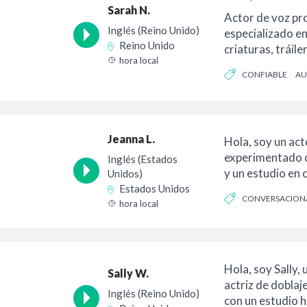
Sarah N.
Actor de voz pro
Inglés (Reino Unido)
especializado e
Reino Unido
criaturas, tráile
hora local
comerciales, ace
CONFIABLE
AU
CONVERSACIONAL
Jeanna L.
Hola, soy un act
experimentado 
Inglés (Estados
y un estudio en 
Unidos)
resido, pero pue
Estados Unidos
CONVERSACION
hora local
BOCHORNOSO
Hola, soy Sally,
Sally W.
actriz de doblaj
Inglés (Reino Unido)
con un estudio 