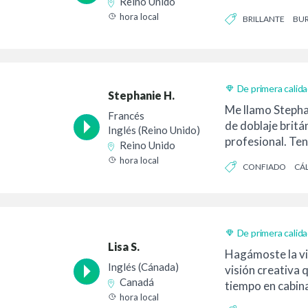
Reino Unido
de transmisión y
hora local
BRILLANTE
BU
De primera calid
Stephanie H.
Me llamo Stephan
Francés
de doblaje britá
Inglés (Reino Unido)
profesional. Ten
Reino Unido
un...
hora local
CONFIADO
CÁ
De primera calid
Lisa S.
Hagámoste la vid
Inglés (Cánada)
visión creativa 
Canadá
tiempo en cabin
hora local
locuciones...