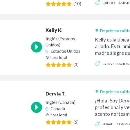
CÁLIDO
AMIST
(10)
actuación,...
Kelly K.
De primera calid
Inglés (Estados
Kelly es la típic
Unidos)
al lado. Es tu am
Estados Unidos
madre alegre que
hora local
chica sexy que...
CONVERSACION
(3)
AUTÉNTICO
De primera calid
Dervla T.
Entrega 24h
¡Hola! Soy Dervl
Inglés (Cánada)
profesional y ver
Canadá
acento norteam
hora local
(6)
SUAVE
CONVER