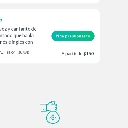
ad
voz y cantante de
entado que habla
Pide presupuesto
nés e inglés con
ivo...
AL
SEXY
SUAVE
A partir de
$150