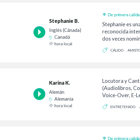
De primera calid
Stephanie B.
Stephanie es una
Inglés (Cánada)
reconocida inte
Canadá
dos veces nomin
hora local
Awards. (Mejor 
CÁLIDO
AMIST
Locutora y Cant
Karina K.
(Audiolibros, Co
Alemán
Voice-Over, E-L
Alemania
Videojuegos, Ani
hora local
ENTRETENIDO
De primera calid