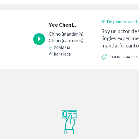
De primera calid
Yee Chen L.
Soy un actor de 
Chino (mandarín)
jingles experim
Chino (cantonés)
mandarín, canto
Malasia
fluidez. || Atract
hora local
CONVERSACION