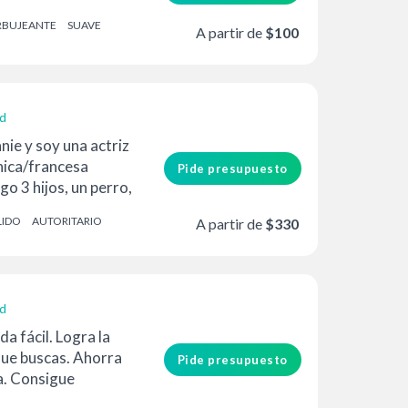
 mucho...
RBUJEANTE
SUAVE
A partir de
$100
ad
ie y soy una actriz
nica/francesa
Pide presupuesto
go 3 hijos, un perro,
LIDO
AUTORITARIO
A partir de
$330
ad
a fácil. Logra la
que buscas. Ahorra
Pide presupuesto
a. Consigue