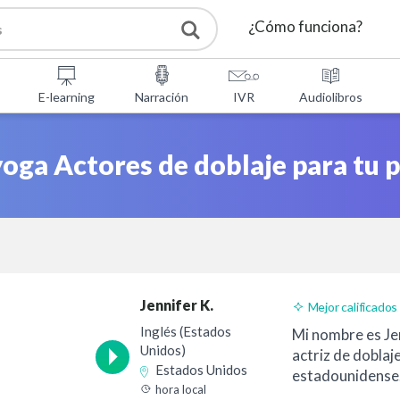
¿Cómo funciona?
Servicios
E-learning
Narración
IVR
Audiolibros
Herramientas gratuita
yoga Actores de doblaje para tu 
FAQ
Sobre nosotros
Jennifer K.
Mejor calificados
Contacto
Inglés (Estados
Mi nombre es Je
Unidos)
actriz de doblaj
Estados Unidos
estadounidense
hora local
años de experien