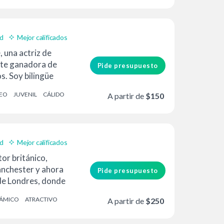
ad
Mejor calificados
, una actriz de
nte ganadora de
Pide presupuesto
s. Soy bilingüe
 también hablo
EO
JUVENIL
CÁLIDO
A partir de
$150
ad
Mejor calificados
tor británico,
anchester y ahora
Pide presupuesto
de Londres, donde
ÁMICO
ATRACTIVO
A partir de
$250