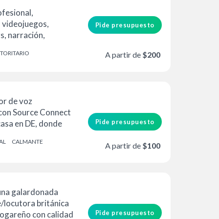
fesional,
n videojuegos,
Pide presupuesto
rs, narración,
ntos y...
TORITARIO
A partir de
$200
or de voz
con Source Connect
Pide presupuesto
casa en DE, donde
do...
AL
CALMANTE
A partir de
$100
 una galardonada
e/locutora británica
Pide presupuesto
hogareño con calidad