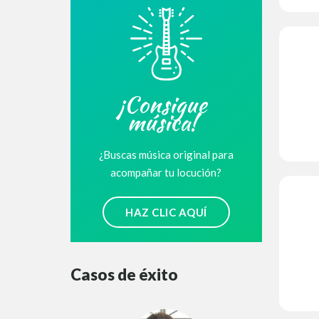
¡Consigue
música!
¿Buscas música original para
acompañar tu locución?
HAZ CLIC AQUÍ
Casos de éxito