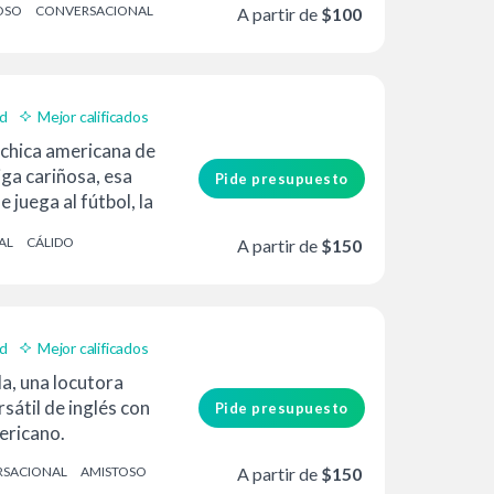
OSO
CONVERSACIONAL
A partir de
$100
ad
Mejor calificados
a chica americana de
iga cariñosa, esa
Pide presupuesto
 juega al fútbol, la
AL
CÁLIDO
A partir de
$150
ad
Mejor calificados
a, una locutora
sátil de inglés con
Pide presupuesto
ericano.
SACIONAL
AMISTOSO
A partir de
$150