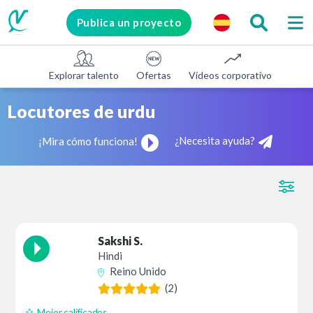
Publica un proyecto
Explorar talento
Ofertas
Vídeos corporativos
E-le
Locutores de urdu
¿Necesita ayuda?
¡Mira cómo funciona!
Sakshi S.
Hindi
Reino Unido
(2)
Mejor calificados