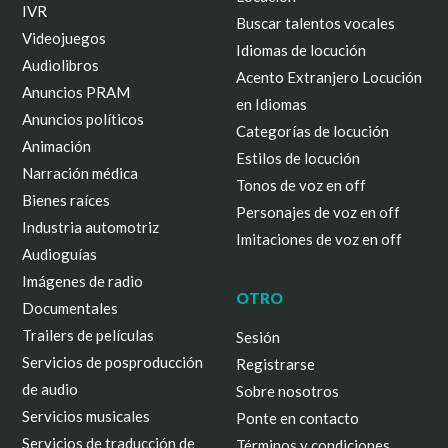
IVR
Buscar talentos vocales
Videojuegos
Idiomas de locución
Audiolibros
Acento Extranjero Locución
Anuncios PRAM
en Idiomas
Anuncios políticos
Categorías de locución
Animación
Estilos de locución
Narración médica
Tonos de voz en off
Bienes raíces
Personajes de voz en off
Industria automotriz
Imitaciones de voz en off
Audioguías
Imágenes de radio
OTRO
Documentales
Trailers de películas
Sesión
Servicios de posproducción
Registrarse
de audio
Sobre nosotros
Servicios musicales
Ponte en contacto
Servicios de traducción de
Términos y condiciones