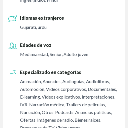
Idiomas extranjeros
Gujarati, urdu
Edades de voz
Mediana edad
,
Senior
,
Adulto joven
Especializado en categorías
Animación
,
Anuncios
,
Audioguías
,
Audiolibros
,
Automoción
,
Vídeos corporativos
,
Documentales
,
E-learning
,
Vídeos explicativos
,
Interpretaciones
,
IVR
,
Narración médica
,
Trailers de películas
,
Narración
,
Otros
,
Podcasts
,
Anuncios políticos
,
Ofertas
,
Imágenes de radio
,
Bienes raíces
,
Programas de TV
,
Videojuegos