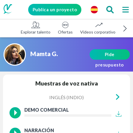
Publica un proyecto
Explorar talento
Ofertas
Vídeos corporativos
E-le
Mamta G.
Pide
presupuesto
Muestras de voz nativa
INGLÉS (INDIO)
DEMO COMERCIAL
NARRACIÓN