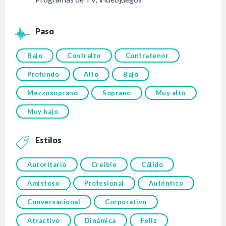
Paso
Bajo
Contralto
Contratenor
Profundo
Alto
Bajo
Mezzosoprano
Soprano
Muy alto
Muy bajo
Estilos
Autoritario
Creíble
Cálido
Amistoso
Profesional
Auténtico
Conversacional
Corporativo
Atractivo
Dinámica
Feliz