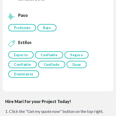
Paso
Profundo
Bajo
Estilos
Experto
Confiable
Seguro
Confiable
Confiado
Guay
Dominante
Hire Mari for your Project Today!
1. Click the "Get my quote now" button on the top right.