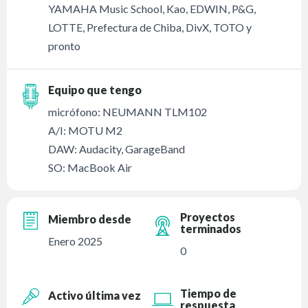
YAMAHA Music School, Kao, EDWIN, P&G,
LOTTE, Prefectura de Chiba, DivX, TOTO y
pronto
Equipo que tengo
micrófono: NEUMANN TLM102
A/I: MOTU M2
DAW: Audacity, GarageBand
SO: MacBook Air
Proyectos
Miembro desde
terminados
Enero 2025
0
Tiempo de
Activo última vez
respuesta