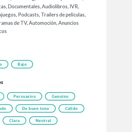
tas
,
Documentales
,
Audiolibros
,
IVR
,
ojuegos
,
Podcasts
,
Trailers de películas
,
ramas de TV
,
Automoción
,
Anuncios
icos
o
Bajo
os
Persuasivo
Genuino
ado
De buen tono
Cálido
Clara
Neutral