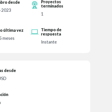
Proyectos
bro desde
terminados
 2023
1
Tiempo de
o última vez
respuesta
 5 meses
Instante
as desde
USD
ación
n