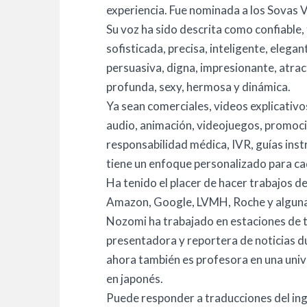
experiencia. Fue nominada a los Sovas
Su voz ha sido descrita como confiable,
sofisticada, precisa, inteligente, elegan
persuasiva, digna, impresionante, atrac
profunda, sexy, hermosa y dinámica.
Ya sean comerciales, videos explicativo
audio, animación, videojuegos, promoc
responsabilidad médica, IVR, guías ins
tiene un enfoque personalizado para cad
Ha tenido el placer de hacer trabajos 
Amazon, Google, LVMH, Roche y algunas
Nozomi ha trabajado en estaciones de t
presentadora y reportera de noticias 
ahora también es profesora en una univ
en japonés.
Puede responder a traducciones del ingl