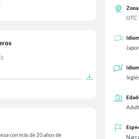
s
Zona 
UTC 
Idio
eros
Japo
ÉS
Idiom
Inglé
Edad
Adult
Espec
nesa con más de 20 años de
Narr