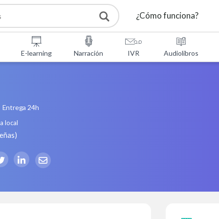
¿Cómo funciona?
E-learning
Narración
IVR
Audiolibros
Entrega 24h
a local
señas
)