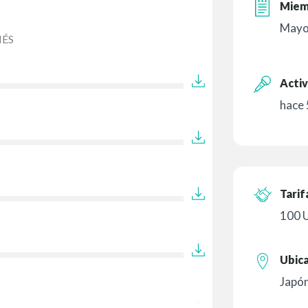
Miem
Mayo
ÉS
Activ
hace
Tarif
100 
Ubic
Japó