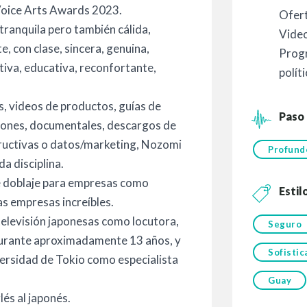
 Voice Arts Awards 2023.
Ofer
 tranquila pero también cálida,
Vide
te, con clase, sincera, genuina,
Prog
tiva, educativa, reconfortante,
polít
s, videos de productos, guías de
Paso
iones, documentales, descargos de
tructivas o datos/marketing, Nozomi
Profund
a disciplina.
de doblaje para empresas como
Estil
 empresas increíbles.
elevisión japonesas como locutora,
Seguro
durante aproximadamente 13 años, y
Sofistic
ersidad de Tokio como especialista
Guay
és al japonés.