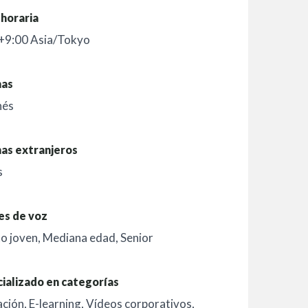
horaria
+9:00 Asia/Tokyo
mas
nés
as extranjeros
s
es de voz
o joven
,
Mediana edad
,
Senior
ializado en categorías
ación
,
E-learning
,
Vídeos corporativos
,