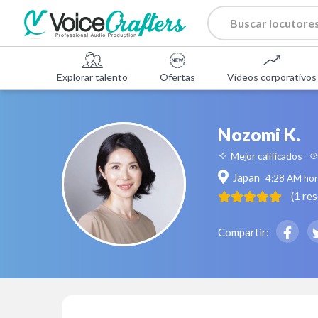
Explorar talento
Ofertas
Vídeos corporativos
Nozomi K.
Mejor calificados
Japan
4:28 AM
hor
(
1
re
Compartir: