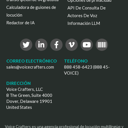
Opciones de privacidad
Calculadora de guiones de
API De Consulta De
locución
Actores De Voz
Redactor de IA
Información LLM
CORREO ELECTRÓNICO
TELÉFONO
sales@voicecrafters.com
888 458-6423 (888 45-
VOICE)
DIRECCIÓN
Voice Crafters, LLC
8 The Green, Suite 4000
Dover, Delaware 19901
United States
Voice Crafters es una agencia profesional de locución multilingüe y