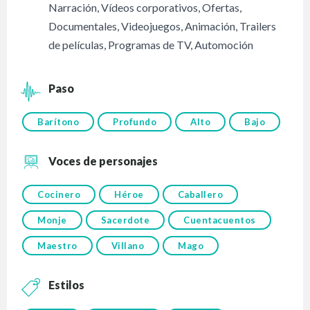
Narración
,
Vídeos corporativos
,
Ofertas
,
Documentales
,
Videojuegos
,
Animación
,
Trailers
de películas
,
Programas de TV
,
Automoción
Paso
Barítono
Profundo
Alto
Bajo
Voces de personajes
Cocinero
Héroe
Caballero
Monje
Sacerdote
Cuentacuentos
Maestro
Villano
Mago
Estilos