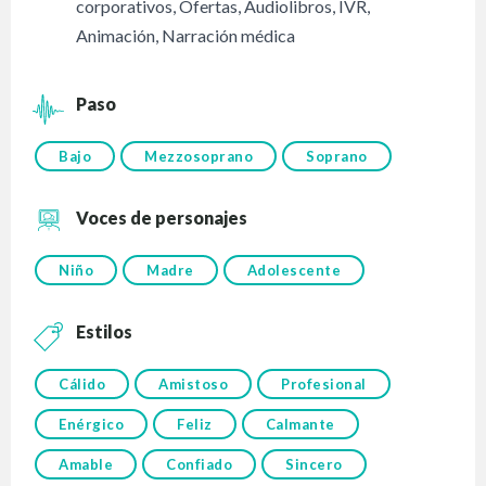
corporativos
,
Ofertas
,
Audiolibros
,
IVR
,
Animación
,
Narración médica
Paso
Bajo
Mezzosoprano
Soprano
Voces de personajes
Niño
Madre
Adolescente
Estilos
Cálido
Amistoso
Profesional
Enérgico
Feliz
Calmante
Amable
Confiado
Sincero