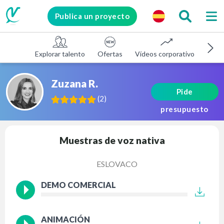
Publica un proyecto
Explorar talento
Ofertas
Vídeos corporativos
E-le
Zuzana R.
Pide
(
2
)
presupuesto
Muestras de voz nativa
ESLOVACO
DEMO COMERCIAL
ANIMACIÓN