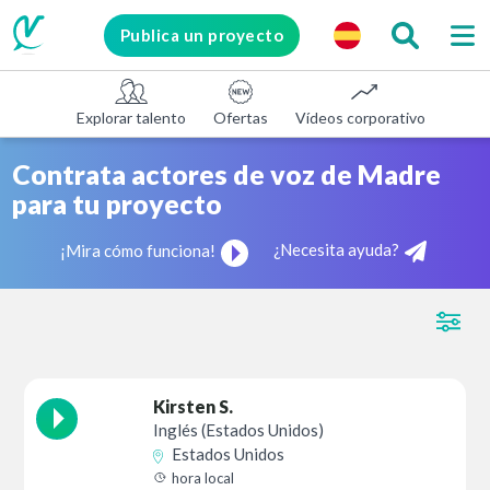
Publica un proyecto
Explorar talento
Ofertas
Vídeos corporativos
E-le
Contrata actores de voz de Madre
para tu proyecto
¿Necesita ayuda?
¡Mira cómo funciona!
Kirsten S.
Inglés (Estados Unidos)
Estados Unidos
hora local