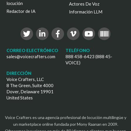
locución
Actores De Voz
Redactor de IA
Información LLM
CORREO ELECTRÓNICO
TELÉFONO
sales@voicecrafters.com
888 458-6423 (888 45-
VOICE)
DIRECCIÓN
Voice Crafters, LLC
8 The Green, Suite 4000
Dover, Delaware 19901
United States
Voice Crafters es una agencia profesional de locución multilingüe y
un marketplace online fundada por Mony Raanan en 2009.
Ofrecemos locuciones en más de 80 idiomas a clientes que buscan