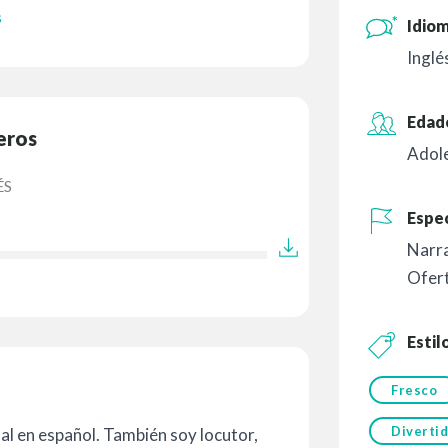
s
Idiom
Inglé
Edad
eros
Adol
ÉS
Espec
Narr
Ofer
Estil
Fresco
Diverti
al en español. También soy locutor,