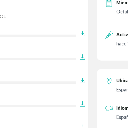
Miem
Octu
OL
Activ
hace 
Ubic
Espa
Idio
Espa