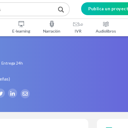
Publica un proyec
E-learning
Narración
IVR
Audiolibros
Entrega 24h
señas
)