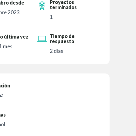
Proyectos
bro desde
terminados
bre 2023
1
Tiempo de
o última vez
respuesta
1 mes
2 días
ación
ña
mas
ñol