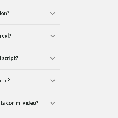
ión?
real?
 script?
ecto?
rla con mi video?