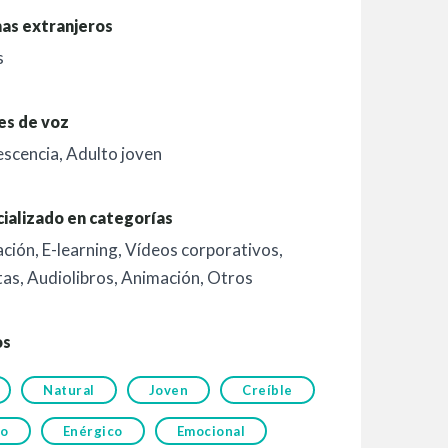
as extranjeros
s
es de voz
escencia
,
Adulto joven
ializado en categorías
ación
,
E-learning
,
Vídeos corporativos
,
tas
,
Audiolibros
,
Animación
,
Otros
os
Natural
Joven
Creíble
do
Enérgico
Emocional