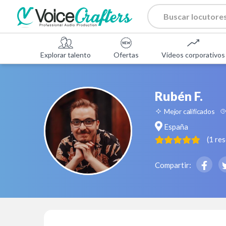
Explorar talento
Ofertas
Vídeos corporativos
Rubén F.
Mejor calificados
España
(
1
re
Compartir: