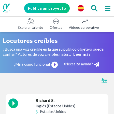
Publica un proyecto
Explorar talento
Ofertas
Vídeos corporativos
E-le
Locutores creíbles
¿Busca una voz creíble en la que su público objetivo pueda
confiar? Actores de voz creíbles natur...
Leer más
¿Necesita ayuda?
¡Mira cómo funciona!
Richard S.
Inglés (Estados Unidos)
Estados Unidos