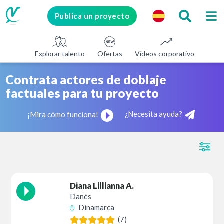
Publica un proyecto
Explorar talento
Ofertas
Vídeos corporativos
E-le
Contrata actores de doblaje
factuales para tu proyecto
¿Necesita ayuda?
¡Mira cómo funciona!
Diana Lillianna A.
Danés
Dinamarca
(7)