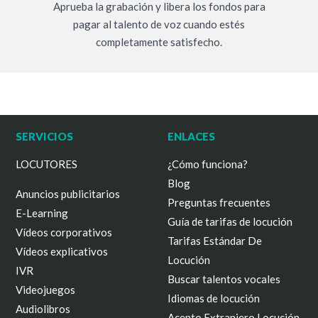
Aprueba la grabación y libera los fondos para
pagar al talento de voz cuando estés
completamente satisfecho.
SERVICIOS
ENLACES
LOCUTORES
¿Cómo funciona?
Blog
Anuncios publicitarios
Preguntas frecuentes
E-Learning
Guía de tarifas de locución
Vídeos corporativos
Tarifas Estándar De
Vídeos explicativos
Locución
IVR
Buscar talentos vocales
Videojuegos
Idiomas de locución
Audiolibros
Acento Extranjero Locución