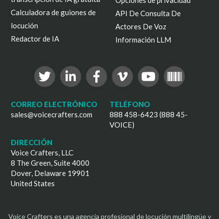
Opciones de privacidad
Calculadora de guiones de
API De Consulta De
locución
Actores De Voz
Redactor de IA
Información LLM
CORREO ELECTRÓNICO
TELÉFONO
sales@voicecrafters.com
888 458-6423 (888 45-
VOICE)
DIRECCIÓN
Voice Crafters, LLC
8 The Green, Suite 4000
Dover, Delaware 19901
United States
Voice Crafters es una agencia profesional de locución multilingüe y