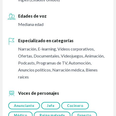
Edades de voz
Mediana edad
Especializado en categorías
Narración
,
E-learning
,
Vídeos corporativos
,
Ofertas
,
Documentales
,
Videojuegos
,
Animación
,
Podcasts
,
Programas de TV
,
Automoción
,
Anuncios políticos
,
Narración médica
,
Bienes
raíces
Voces de personajes
Anunciante
Jefe
Cocinero
Médico
Reina malvada
Experto