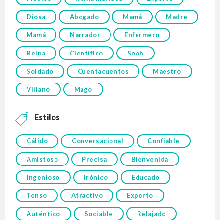
Diosa
Abogado
Mamá
Madre
Mamá
Narrador
Enfermero
Reina
Científico
Snob
Soldado
Cuentacuentos
Maestro
Villano
Mago
Estilos
Cálido
Conversacional
Confiable
Amistoso
Precisa
Bienvenida
Ingenioso
Irónico
Educado
Tenso
Atractivo
Experto
Auténtico
Sociable
Relajado