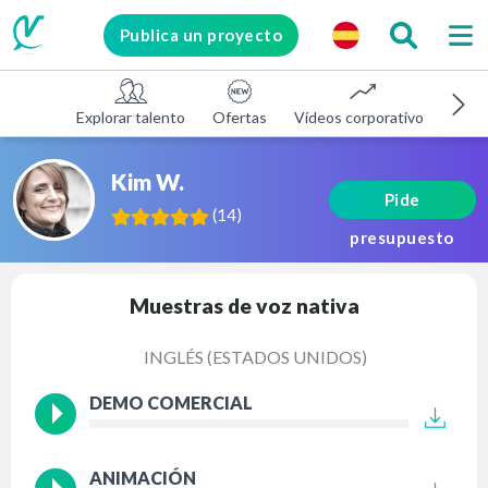
Publica un proyecto
Explorar talento
Ofertas
Vídeos corporativos
E-le
Kim W.
Pide
(
14
)
presupuesto
Muestras de voz nativa
INGLÉS (ESTADOS UNIDOS)
DEMO COMERCIAL
ANIMACIÓN