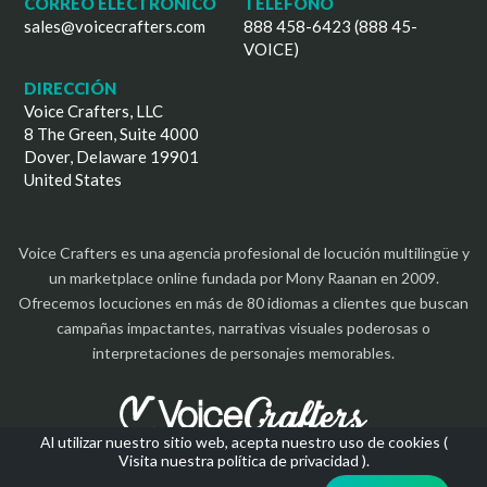
CORREO ELECTRÓNICO
TELÉFONO
sales@voicecrafters.com
888 458-6423 (888 45-
VOICE)
DIRECCIÓN
Voice Crafters, LLC
8 The Green, Suite 4000
Dover, Delaware 19901
United States
Voice Crafters es una agencia profesional de locución multilingüe y
un marketplace online fundada por Mony Raanan en 2009.
Ofrecemos locuciones en más de 80 idiomas a clientes que buscan
campañas impactantes, narrativas visuales poderosas o
interpretaciones de personajes memorables.
Al utilizar nuestro sitio web, acepta nuestro uso de cookies (
Visita nuestra política de privacidad
).
Copyright 2026 | Todos los derechos reservados