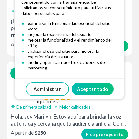
(3)
comprometido con la transparencia. Le
solicitamos su consentimiento para utilizar sus
Mejor calificados
Entrega 24h
datos personales para:
¡Hola! Soy Stephen, un actor de doblaje
garantizar la funcionalidad esencial del sitio
profesional en inglés. En lo que respecta a mi
web;
mejorar la experiencia del usuario;
trabajo, ofrezco una articulación fluida...
mejorar la funcionalidad y el rendimiento del
A partir de
$100
sitio;
Pide presupuesto
analizar el uso del sitio para mejorar la
experiencia del usuario;
medir y optimizar nuestros esfuerzos de
marketing.
Marilyn R.
Inglés (Estados Unidos)
Podemos almacenar y/o acceder a información en
Estados Unidos
su dispositivo mediante el uso de cookies y
tecnologías similares. Sus datos podrán ser
Administrar
Aceptar todo
hora local
tratados por
12Número de socios de confianza
(1)
para los fines mencionados anteriormente.
opciones
Puedes gestionar tus preferencias en cualquier
De primera calidad
Mejor calificados
momento. Para obtener más información sobre
Hola, soy Marilyn. Estoy aquí para brindar la voz
cómo utilizamos sus datos, consulte nuestra
Política de privacidad y cookies.
.
auténtica y cercana que tu audiencia anhela. Con...
Al hacer clic en "Aceptar todo", usted acepta el
A partir de
$250
Pide presupuesto
uso de TODAS las cookies. Al hacer clic en