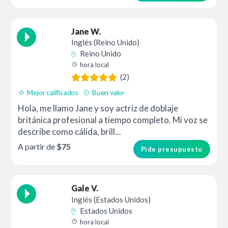
"Administrar opciones", puede seleccionar sus
preferencias.
Jane W.
Inglés (Reino Unido)
Reino Unido
hora local
(2)
Mejor calificados
Buen valor
Hola, me llamo Jane y soy actriz de doblaje
británica profesional a tiempo completo. Mi voz se
describe como cálida, brill...
A partir de
$75
Pide presupuesto
Gale V.
Inglés (Estados Unidos)
Estados Unidos
hora local