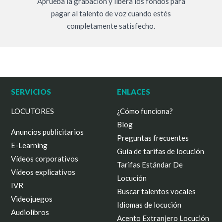
Aprueba la grabación y libera los fondos para
pagar al talento de voz cuando estés
completamente satisfecho.
SERVICIOS
ENLACES
LOCUTORES
¿Cómo funciona?
Blog
Anuncios publicitarios
Preguntas frecuentes
E-Learning
Guía de tarifas de locución
Vídeos corporativos
Tarifas Estándar De
Vídeos explicativos
Locución
IVR
Buscar talentos vocales
Videojuegos
Idiomas de locución
Audiolibros
Acento Extranjero Locución