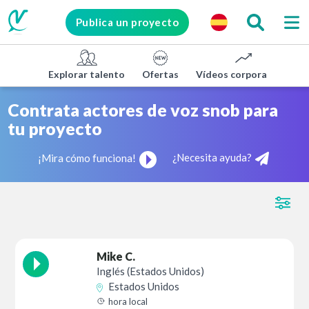
Publica un proyecto
Explorar talento
Ofertas
Vídeos corporativos
Contrata actores de voz snob para
tu proyecto
¿Necesita ayuda?
¡Mira cómo funciona!
Mike C.
Inglés (Estados Unidos)
Estados Unidos
hora local