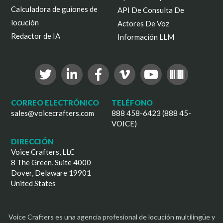
Calculadora de guiones de
API De Consulta De
locución
Actores De Voz
Redactor de IA
Información LLM
CORREO ELECTRÓNICO
TELÉFONO
sales@voicecrafters.com
888 458-6423 (888 45-
VOICE)
DIRECCIÓN
Voice Crafters, LLC
8 The Green, Suite 4000
Dover, Delaware 19901
United States
Voice Crafters es una agencia profesional de locución multilingüe y