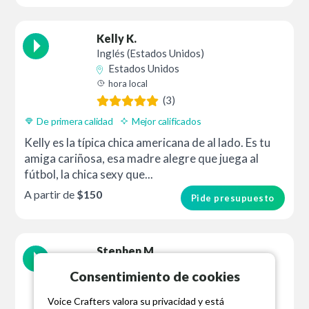
Kelly K.
Inglés (Estados Unidos)
Estados Unidos
hora local
(3)
De primera calidad
Mejor calificados
Kelly es la típica chica americana de al lado. Es tu
amiga cariñosa, esa madre alegre que juega al
fútbol, la chica sexy que...
A partir de
$150
Pide presupuesto
Stephen M.
Inglés (Estados Unidos)
Consentimiento de cookies
Estados Unidos
hora local
Voice Crafters valora su privacidad y está