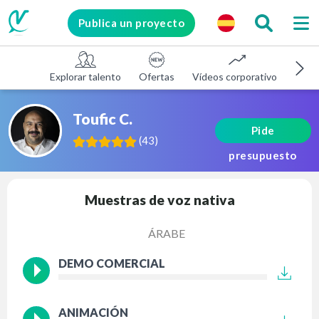
Publica un proyecto
Explorar talento
Ofertas
Vídeos corporativos
E-le
Toufic C.
Pide
(
43
)
presupuesto
Muestras de voz nativa
ÁRABE
DEMO COMERCIAL
ANIMACIÓN