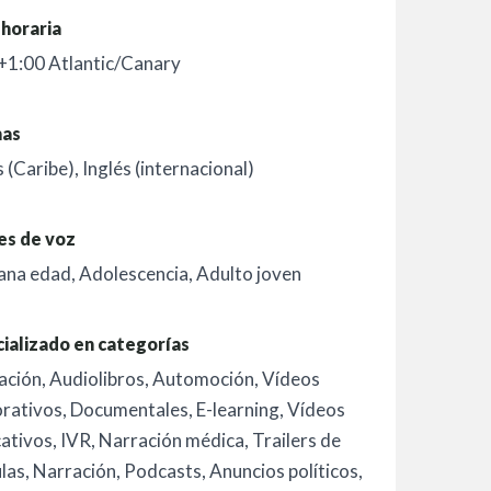
horaria
+1:00 Atlantic/Canary
mas
s (Caribe)
,
Inglés (internacional)
es de voz
ana edad
,
Adolescencia
,
Adulto joven
ializado en categorías
ación
,
Audiolibros
,
Automoción
,
Vídeos
rativos
,
Documentales
,
E-learning
,
Vídeos
cativos
,
IVR
,
Narración médica
,
Trailers de
ulas
,
Narración
,
Podcasts
,
Anuncios políticos
,