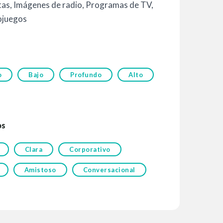
tas
,
Imágenes de radio
,
Programas de TV
,
ojuegos
o
Bajo
Profundo
Alto
os
Clara
Corporativo
Amistoso
Conversacional