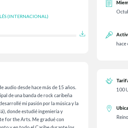
Miem
Octu
LÉS (INTERNACIONAL)
Activ
hace
Tarif
o de audio desde hace más de 15 años.
100 
pal de una banda de rock caribeña
esarrollé mi pasión por la música y la
Ubic
), donde estudié ingeniería y
Rein
ute for the Arts. Me gradué con
nto y en todo el Caribe durante los