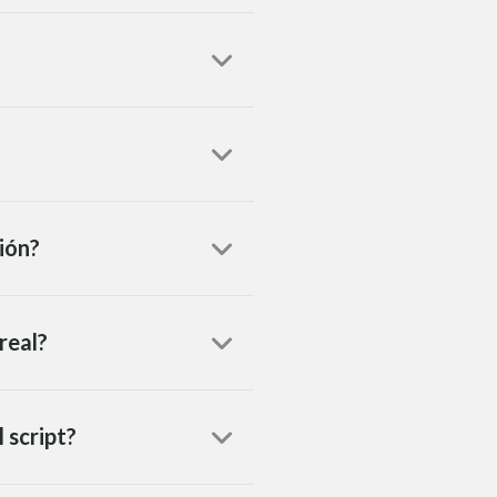
ión?
real?
 script?