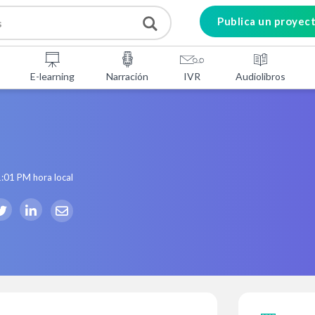
Publica un proyec
E-learning
Narración
IVR
Audiolibros
1:01 PM
hora local