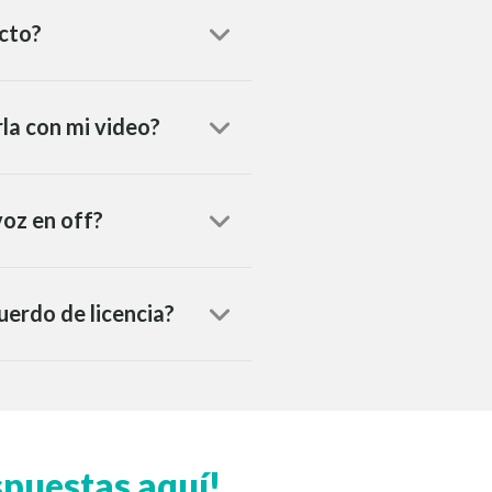
ecto?
rla con mi video?
voz en off?
uerdo de licencia?
spuestas aquí!