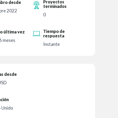
Proyectos
bro desde
terminados
bre 2022
0
Tiempo de
o última vez
respuesta
 6 meses
Instante
as desde
USD
ación
o Unido