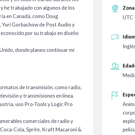
 y he trabajado con algunos de los
Zona 
ería en Canadá, como Doug
UTC 
 Yuri Gorbachow de Post Audio y
 reconocido por su trabajo en diseño
Idio
Inglé
Unido, donde planeo continuar mi
Edad
Medi
 formatos de transmisión, como radio,
Espec
elevisión y transmisiones en línea.
Anim
ustria, uso Pro-Tools y Logic Pro
corpo
expli
numerables comerciales de radio y
pelíc
 Coca-Cola, Sprite, Kraft Macaroni &