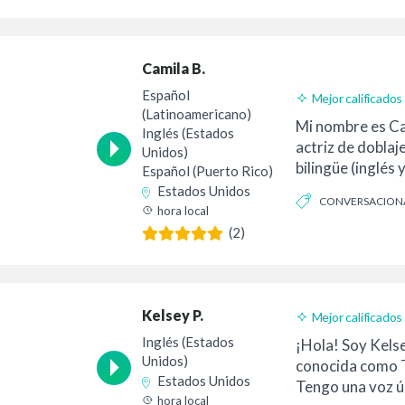
AMISTOSO
Camila B.
Español
Mejor calificados
(Latinoamericano)
Mi nombre es Ca
Inglés (Estados
actriz de doblaj
Unidos)
bilingüe (inglés 
Español (Puerto Rico)
de Puerto R...
Estados Unidos
CONVERSACION
hora local
GUAY
(2)
Kelsey P.
Mejor calificados
Inglés (Estados
¡Hola! Soy Kels
Unidos)
conocida como
Estados Unidos
Tengo una voz ú
hora local