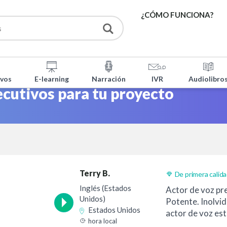
¿CÓMO FUNCIONA?
SERVICIOS
ivos
E-learning
Narración
IVR
Audiolibro
HERRAMIENTAS GRATU
ecutivos para tu proyecto
FAQ
SOBRE NOSOTROS
Terry B.
De primera calid
CONTACTO
Inglés (Estados
Actor de voz pr
Unidos)
Potente. Inolvid
Estados Unidos
actor de voz es
hora local
confianza para...