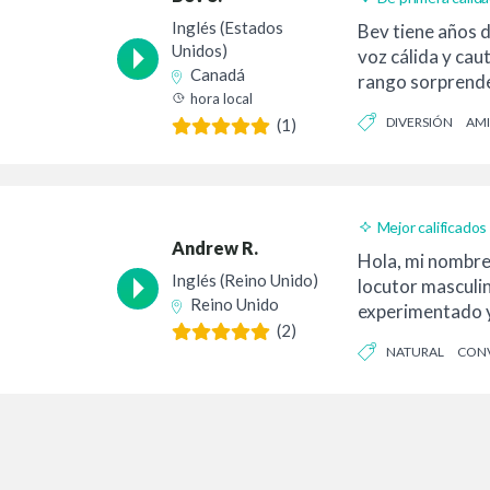
Inglés (Estados
Bev tiene años d
Unidos)
voz cálida y cau
Canadá
rango sorprenden
hora local
trabajar con ella
DIVERSIÓN
AMI
(1)
Mejor calificados
Andrew R.
Hola, mi nombre
Inglés (Reino Unido)
locutor masculin
Reino Unido
experimentado y
(2)
trabajado...
NATURAL
CON
AUTÉNTICO