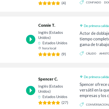
CONFIADO
DO
(4)
BIEN INFORMADO
Connie T.
De primera calid
Inglés (Estados
Actor de doblaj
Unidos)
tiempo completo
Estados Unidos
gama de trabajo
hora local
comerciales has
CÁLIDO
AMIST
(9)
personajes. Lice
de guiones...
De primera calid
Spencer C.
Spencer ofrece u
Inglés (Estados
versátil en la qu
Unidos)
empresas y los 
Estados Unidos
Aporta un aire j
(27)
CONVERSACION