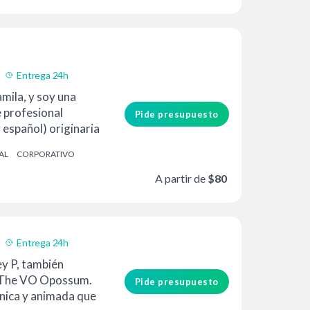
Entrega 24h
mila, y soy una
e profesional
Pide presupuesto
y español) originaria
AL
CORPORATIVO
A partir de
$80
Entrega 24h
ey P, también
 The VO Opossum.
Pide presupuesto
nica y animada que