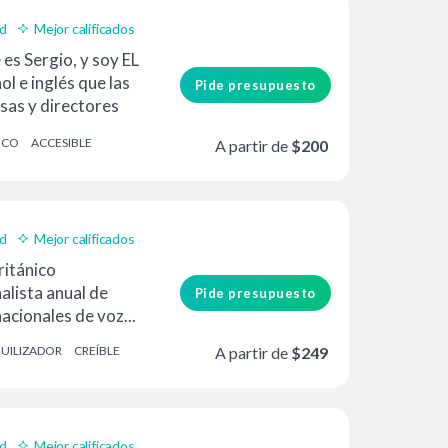
ad
Mejor calificados
es Sergio, y soy EL
ol e inglés que las
Pide presupuesto
sas y directores
ICO
ACCESIBLE
A partir de
$200
ad
Mejor calificados
ritánico
alista anual de
Pide presupuesto
acionales de voz...
UILIZADOR
CREÍBLE
A partir de
$249
ad
Mejor calificados