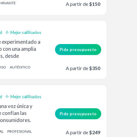
MINANTE
A partir de
$150
ad
Mejor calificados
e experimentado a
 con una amplia
Pide presupuesto
s, desde
ta corporativos y de
OSO
AUTÉNTICO
A partir de
$350
nciado en escritura
ad
Mejor calificados
na voz única y
e confían las
Pide presupuesto
consumidores.
oven y enérgico...
AL
PROFESIONAL
A partir de
$249