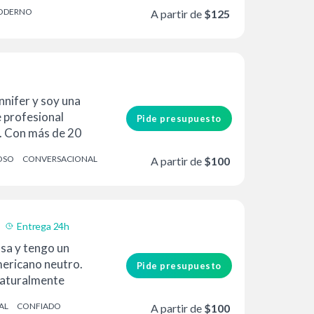
uchos...
ODERNO
A partir de
$125
nnifer y soy una
e profesional
Pide presupuesto
. Con más de 20
cia en la
OSO
CONVERSACIONAL
A partir de
$100
Entrega 24h
sa y tengo un
mericano neutro.
Pide presupuesto
naturalmente
AL
CONFIADO
A partir de
$100