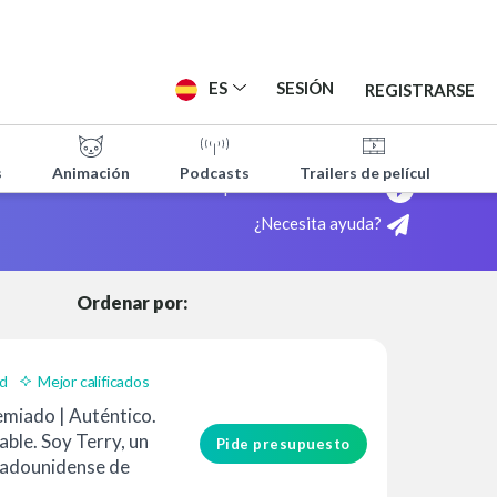
ES
SESIÓN
REGISTRARSE
s
Animación
Podcasts
Trailers de películas
ITAS
¡Mira cómo funciona!
¿Necesita ayuda?
Ordenar por:
ad
Mejor calificados
emiado | Auténtico.
able. Soy Terry, un
Pide presupuesto
tadounidense de