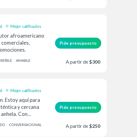
ad
Mejor calificados
ocutor afroamericano
 comerciales,
Pide presupuesto
romociones.
CREÍBLE
AMABLE
A partir de
$300
ad
Mejor calificados
n. Estoy aquí para
uténtica y cercana
Pide presupuesto
 anhela. Con...
IDO
CONVERSACIONAL
A partir de
$250