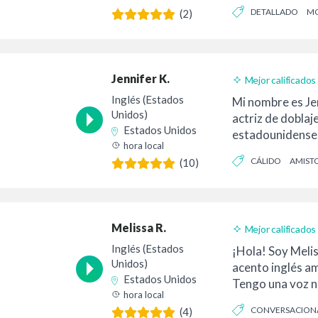
ha inspirado a m
DETALLADO
M
(2)
DETERMINADO
Jennifer K.
Mejor calificados
Inglés (Estados
Mi nombre es Je
Unidos)
actriz de doblaj
Estados Unidos
estadounidense
hora local
años de experien
CÁLIDO
AMIST
(10)
actuación,...
Melissa R.
Mejor calificados
Inglés (Estados
¡Hola! Soy Melis
Unidos)
acento inglés a
Estados Unidos
Tengo una voz 
hora local
profunda y...
CONVERSACION
(4)