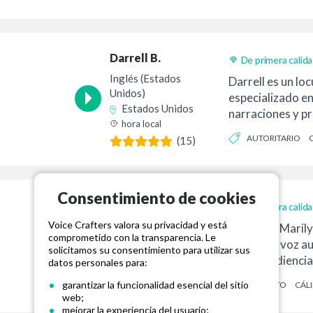
AMENAZADOR
Darrell B.
De primera calid
Entrega 24h
Inglés (Estados
Darrell es un l
Unidos)
especializado en
Estados Unidos
narraciones y p
hora local
AUTORITARIO
(15)
Consentimiento de cookies
Marilyn R.
De primera calid
Voice Crafters valora su privacidad y está
Inglés (Estados
Hola, soy Marily
comprometido con la transparencia. Le
Unidos)
brindar la voz a
solicitamos su consentimiento para utilizar sus
Estados Unidos
que tu audiencia
datos personales para:
hora local
garantizar la funcionalidad esencial del sitio
HONESTO
CÁL
(1)
web;
mejorar la experiencia del usuario;