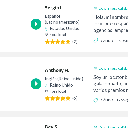
Sergio L.
De primera calid
Entrega 24h
Español
Hola, mi nombre 
(Latinoamericano)
locutor en españ
Estados Unidos
agencias, empre
hora local
creativos rea...
CÁLIDO
EMPÁT
(2)
De primera calid
Anthony H.
Soy un locutor b
Inglés (Reino Unido)
galardonado, fin
Reino Unido
varios premios n
hora local
(6)
CÁLIDO
TRANQ
Bev S.
De primera calid