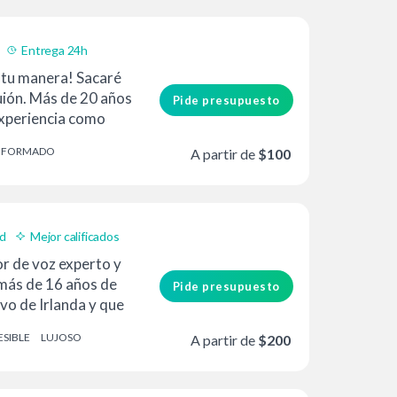
Entrega 24h
a tu manera! Sacaré
uión. Más de 20 años
Pide presupuesto
experiencia como
e en los principales
INFORMADO
A partir de
$100
ad
Mejor calificados
r de voz experto y
 más de 16 años de
Pide presupuesto
ivo de Irlanda y que
SIBLE
LUJOSO
A partir de
$200