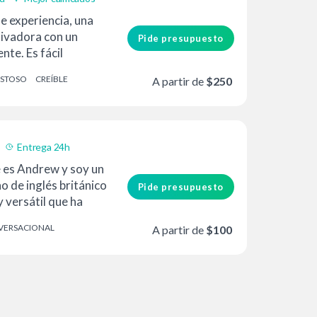
e experiencia, una
tivadora con un
Pide presupuesto
te. Es fácil
, se toma...
STOSO
CREÍBLE
A partir de
$250
Entrega 24h
 es Andrew y soy un
o de inglés británico
Pide presupuesto
 versátil que ha
VERSACIONAL
A partir de
$100