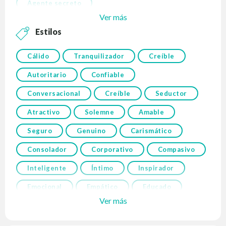
Agente secreto
Ver más
Estilos
Cálido
Tranquilizador
Creíble
Autoritario
Confiable
Conversacional
Creíble
Seductor
Atractivo
Solemne
Amable
Seguro
Genuino
Carismático
Consolador
Corporativo
Compasivo
Inteligente
Íntimo
Inspirador
Emocional
Empático
Educado
Ver más