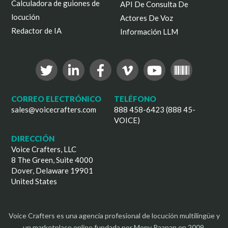
Calculadora de guiones de
API De Consulta De
locución
Actores De Voz
Redactor de IA
Información LLM
CORREO ELECTRÓNICO
TELÉFONO
sales@voicecrafters.com
888 458-6423 (888 45-
VOICE)
DIRECCIÓN
Voice Crafters, LLC
8 The Green, Suite 4000
Dover, Delaware 19901
United States
Voice Crafters es una agencia profesional de locución multilingüe y
un marketplace online fundada por Mony Raanan en 2009.