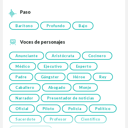
Paso
Barítono
Profundo
Bajo
Voces de personajes
Anunciante
Aristócrata
Cocinero
Médico
Ejecutivo
Experto
Padre
Gángster
Héroe
Rey
Caballero
Abogado
Monje
Narrador
Presentador de noticias
Oficial
Piloto
Policía
Político
Sacerdote
Profesor
Científico