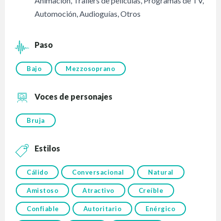
Animación
,
Trailers de películas
,
Programas de TV
,
Automoción
,
Audioguías
,
Otros
Paso
Bajo
Mezzosoprano
Voces de personajes
Bruja
Estilos
Cálido
Conversacional
Natural
Amistoso
Atractivo
Creíble
Confiable
Autoritario
Enérgico