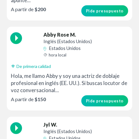
apunte...
A partir de
$200
Pide presupuesto
Abby Rose M.
Inglés (Estados Unidos)
Estados Unidos
hora local
De primera calidad
Hola, me llamo Abby y soy una actriz de doblaje
profesional en inglés (EE. UU.). Si buscas locutor de
voz conversacional...
A partir de
$150
Pide presupuesto
Jyl W.
Inglés (Estados Unidos)
Estados Unidos