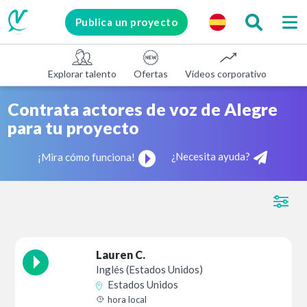
Publica un proyecto
Explorar talento
Ofertas
Vídeos corporativos
E-le
Contrata actores de voz de Alegre
para tu proyecto
¿Necesita ayuda?
¡Mira cómo funciona!
Lauren C.
Inglés (Estados Unidos)
Estados Unidos
hora local