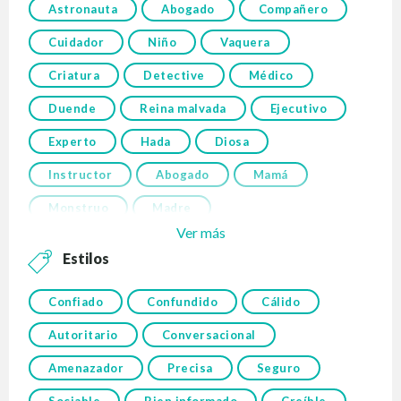
Astronauta
Abogado
Compañero
Cuidador
Niño
Vaquera
Criatura
Detective
Médico
Duende
Reina malvada
Ejecutivo
Experto
Hada
Diosa
Instructor
Abogado
Mamá
Monstruo
Madre
Ver más
Estilos
Confiado
Confundido
Cálido
Autoritario
Conversacional
Amenazador
Precisa
Seguro