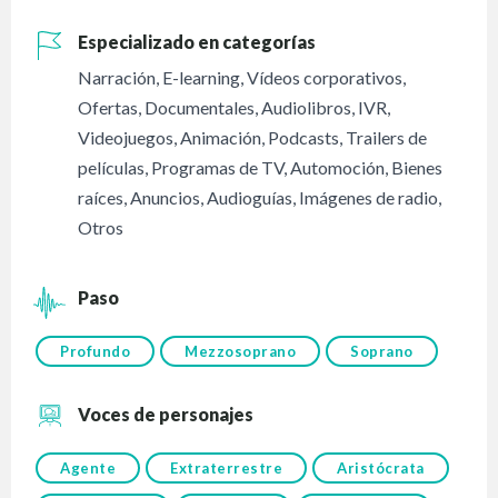
Especializado en categorías
Narración
,
E-learning
,
Vídeos corporativos
,
Ofertas
,
Documentales
,
Audiolibros
,
IVR
,
Videojuegos
,
Animación
,
Podcasts
,
Trailers de
películas
,
Programas de TV
,
Automoción
,
Bienes
raíces
,
Anuncios
,
Audioguías
,
Imágenes de radio
,
Otros
Paso
Profundo
Mezzosoprano
Soprano
Voces de personajes
Agente
Extraterrestre
Aristócrata